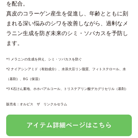
を配合。
真皮のコラーゲン産生を促進し、年齢とともに刻
まれる深い悩みのシワを改善しながら、過剰なメ
ラニン生成を防ぎ未来のシミ・ソバカスを予防し
ます。
*1 メラニンの生成を抑え、シミ・ソバカスを防ぐ
*2 ナイアシンアミド（有効成分）、水添大豆リン脂質、フィトステロール、水
（基剤）、BG（保湿）
*3 K石けん素地、ホホバアルコール、トリステアリン酸デカグリセリル（基剤）
販売名：オルビス ザ リンクルセラム