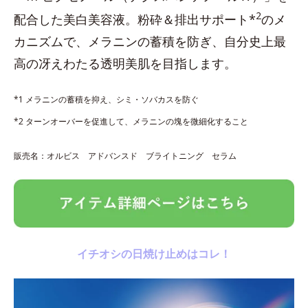
2
配合した美白美容液。粉砕＆排出サポート*
のメ
カニズムで、メラニンの蓄積を防ぎ、自分史上最
高の冴えわたる透明美肌を目指します。
*1 メラニンの蓄積を抑え、シミ・ソバカスを防ぐ
*2 ターンオーバーを促進して、メラニンの塊を微細化すること
販売名：オルビス アドバンスド ブライトニング セラム
イチオシの日焼け止めはコレ！