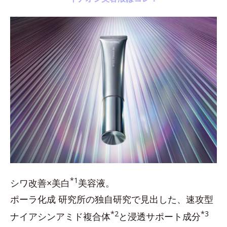
*1
シワ改善×美白
美容液。
ポーラ化成 研究所の独自研究で見出した、速攻型
*2
*3
ナイアシンアミド複合体
と浸透サポート成分