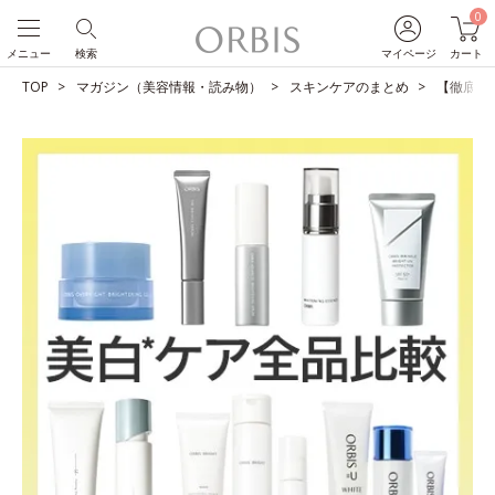
0
メニュー
検索
マイページ
カート
TOP
マガジン（美容情報・読み物）
スキンケアのまとめ
【徹底比