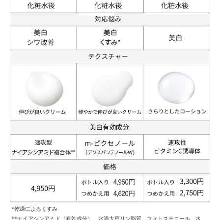
*乾燥によるくすみ
**ナイアシンアミド（有効成分）、水添大豆リン脂質、フィトステロール、水