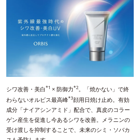
*1
*2
シワ改善・美白
× 防御力
。「焼かない」で終
*3
わらないオルビス最高峰
顔用日焼け止め。有効
成分「ナイアシンアミド」配合で、真皮のコラー
ゲン産生を促進し今あるシワを改善。メラニンの
受け渡しを抑制することで、未来のシミ・ソバカ
スも予防します。