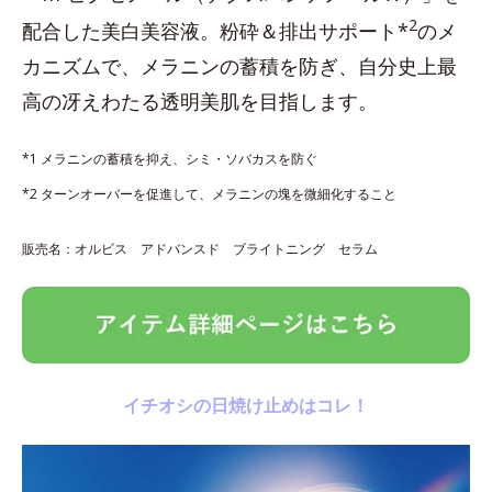
2
配合した美白美容液。粉砕＆排出サポート*
のメ
カニズムで、メラニンの蓄積を防ぎ、自分史上最
高の冴えわたる透明美肌を目指します。
*1 メラニンの蓄積を抑え、シミ・ソバカスを防ぐ
*2 ターンオーバーを促進して、メラニンの塊を微細化すること
販売名：オルビス アドバンスド ブライトニング セラム
イチオシの日焼け止めはコレ！