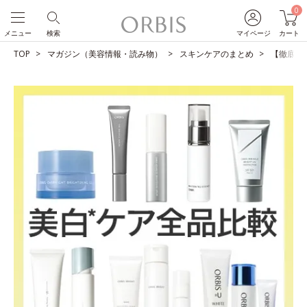
0
メニュー
検索
マイページ
カート
TOP
マガジン（美容情報・読み物）
スキンケアのまとめ
【徹底比