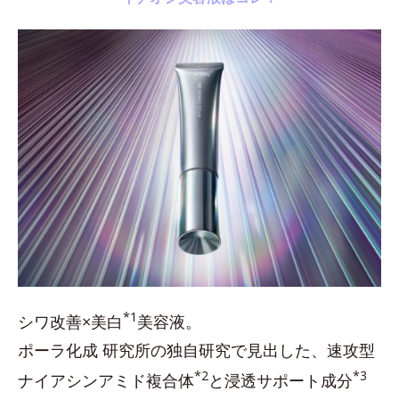
*1
シワ改善×美白
美容液。
ポーラ化成 研究所の独自研究で見出した、速攻型
*2
*3
ナイアシンアミド複合体
と浸透サポート成分