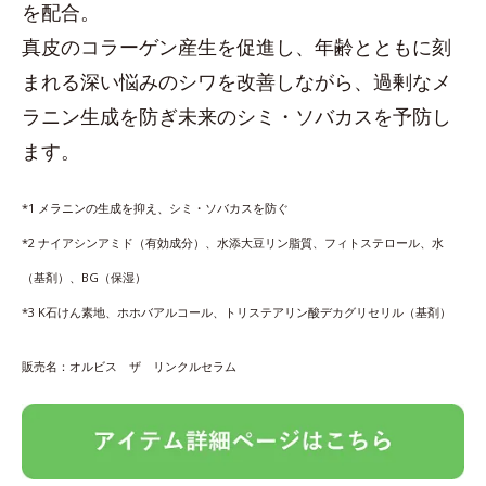
を配合。
真皮のコラーゲン産生を促進し、年齢とともに刻
まれる深い悩みのシワを改善しながら、過剰なメ
ラニン生成を防ぎ未来のシミ・ソバカスを予防し
ます。
*1 メラニンの生成を抑え、シミ・ソバカスを防ぐ
*2 ナイアシンアミド（有効成分）、水添大豆リン脂質、フィトステロール、水
（基剤）、BG（保湿）
*3 K石けん素地、ホホバアルコール、トリステアリン酸デカグリセリル（基剤）
販売名：オルビス ザ リンクルセラム