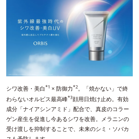
*1
*2
シワ改善・美白
× 防御力
。「焼かない」で終
*3
わらないオルビス最高峰
顔用日焼け止め。有効
成分「ナイアシンアミド」配合で、真皮のコラー
ゲン産生を促進し今あるシワを改善。メラニンの
受け渡しを抑制することで、未来のシミ・ソバカ
スも予防します。