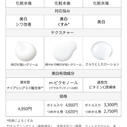
*乾燥によるくすみ
**ナイアシンアミド（有効成分）、水添大豆リン脂質、フィトステロール、水