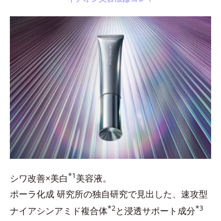
*1
シワ改善×美白
美容液。
ポーラ化成 研究所の独自研究で見出した、速攻型
*2
*3
ナイアシンアミド複合体
と浸透サポート成分