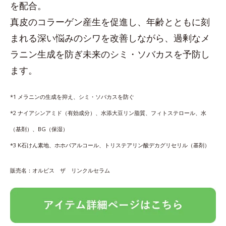
を配合。
真皮のコラーゲン産生を促進し、年齢とともに刻
まれる深い悩みのシワを改善しながら、過剰なメ
ラニン生成を防ぎ未来のシミ・ソバカスを予防し
ます。
*1 メラニンの生成を抑え、シミ・ソバカスを防ぐ
*2 ナイアシンアミド（有効成分）、水添大豆リン脂質、フィトステロール、水
（基剤）、BG（保湿）
*3 K石けん素地、ホホバアルコール、トリステアリン酸デカグリセリル（基剤）
販売名：オルビス ザ リンクルセラム