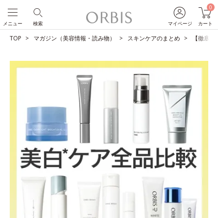
0
メニュー
検索
マイページ
カート
TOP
マガジン（美容情報・読み物）
スキンケアのまとめ
【徹底比