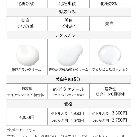
*乾燥によるくすみ
**ナイアシンアミド（有効成分）、水添大豆リン脂質、フィトステロール、水