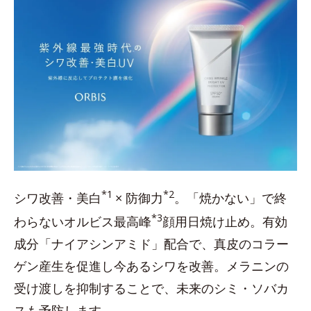
*1
*2
シワ改善・美白
× 防御力
。「焼かない」で終
*3
わらないオルビス最高峰
顔用日焼け止め。有効
成分「ナイアシンアミド」配合で、真皮のコラー
ゲン産生を促進し今あるシワを改善。メラニンの
受け渡しを抑制することで、未来のシミ・ソバカ
スも予防します。