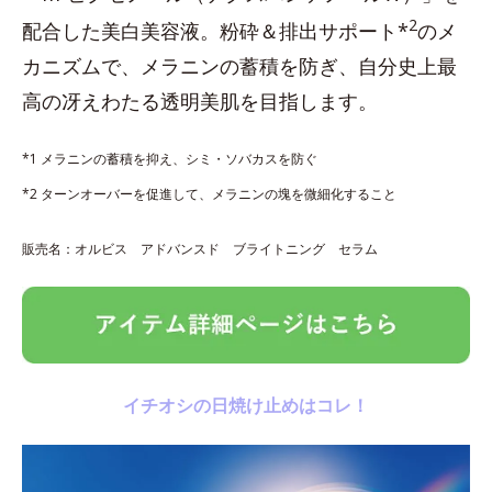
2
配合した美白美容液。粉砕＆排出サポート*
のメ
カニズムで、メラニンの蓄積を防ぎ、自分史上最
高の冴えわたる透明美肌を目指します。
*1 メラニンの蓄積を抑え、シミ・ソバカスを防ぐ
*2 ターンオーバーを促進して、メラニンの塊を微細化すること
販売名：オルビス アドバンスド ブライトニング セラム
イチオシの日焼け止めはコレ！