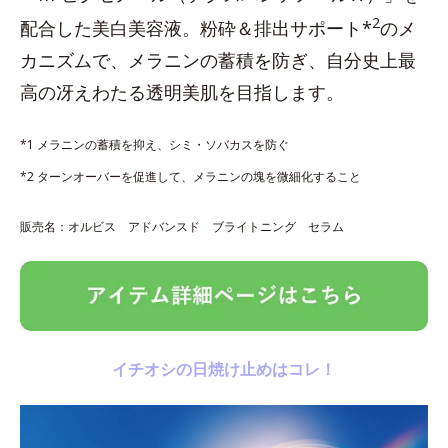
2
配合した美白美容液。粉砕＆排出サポート*
のメ
カニズムで、メラニンの蓄積を防ぎ、自分史上最
高の冴えわたる透明美肌を目指します。
*1 メラニンの蓄積を抑え、シミ・ソバカスを防ぐ
*2 ターンオーバーを促進して、メラニンの塊を微細化すること
販売名：オルビス アドバンスド ブライトニング セラム
イチオシの日焼け止めはコレ！