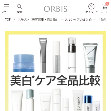
0
メニュー
検索
マイページ
カート
TOP
マガジン（美容情報・読み物）
スキンケアのまとめ
【徹底比