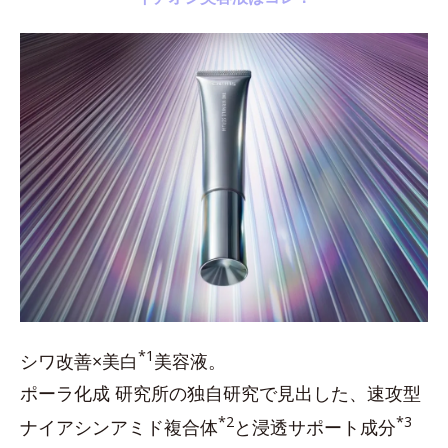
*1
シワ改善×美白
美容液。
ポーラ化成 研究所の独自研究で見出した、速攻型
*2
*3
ナイアシンアミド複合体
と浸透サポート成分