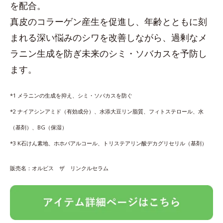
を配合。
真皮のコラーゲン産生を促進し、年齢とともに刻
まれる深い悩みのシワを改善しながら、過剰なメ
ラニン生成を防ぎ未来のシミ・ソバカスを予防し
ます。
*1 メラニンの生成を抑え、シミ・ソバカスを防ぐ
*2 ナイアシンアミド（有効成分）、水添大豆リン脂質、フィトステロール、水
（基剤）、BG（保湿）
*3 K石けん素地、ホホバアルコール、トリステアリン酸デカグリセリル（基剤）
販売名：オルビス ザ リンクルセラム