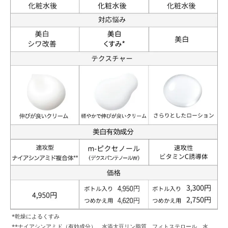
*乾燥によるくすみ
**ナイアシンアミド（有効成分）、水添大豆リン脂質、フィトステロール、水