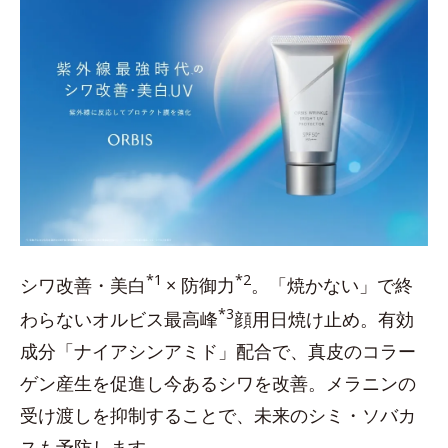
*1
*2
シワ改善・美白
× 防御力
。「焼かない」で終
*3
わらないオルビス最高峰
顔用日焼け止め。有効
成分「ナイアシンアミド」配合で、真皮のコラー
ゲン産生を促進し今あるシワを改善。メラニンの
受け渡しを抑制することで、未来のシミ・ソバカ
スも予防します。