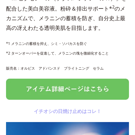
2
配合した美白美容液。粉砕＆排出サポート*
のメ
カニズムで、メラニンの蓄積を防ぎ、自分史上最
高の冴えわたる透明美肌を目指します。
*1 メラニンの蓄積を抑え、シミ・ソバカスを防ぐ
*2 ターンオーバーを促進して、メラニンの塊を微細化すること
販売名：オルビス アドバンスド ブライトニング セラム
イチオシの日焼け止めはコレ！