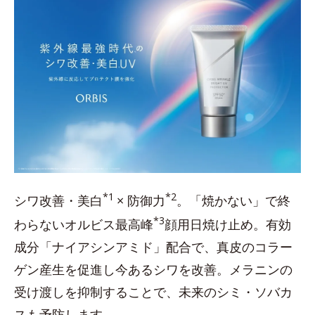
*1
*2
シワ改善・美白
× 防御力
。「焼かない」で終
*3
わらないオルビス最高峰
顔用日焼け止め。有効
成分「ナイアシンアミド」配合で、真皮のコラー
ゲン産生を促進し今あるシワを改善。メラニンの
受け渡しを抑制することで、未来のシミ・ソバカ
スも予防します。