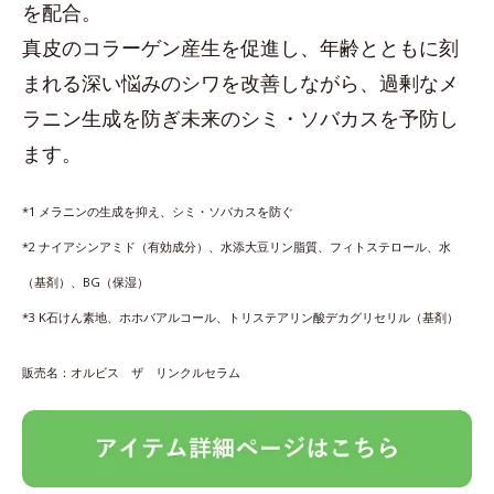
を配合。
真皮のコラーゲン産生を促進し、年齢とともに刻
まれる深い悩みのシワを改善しながら、過剰なメ
ラニン生成を防ぎ未来のシミ・ソバカスを予防し
ます。
*1 メラニンの生成を抑え、シミ・ソバカスを防ぐ
*2 ナイアシンアミド（有効成分）、水添大豆リン脂質、フィトステロール、水
（基剤）、BG（保湿）
*3 K石けん素地、ホホバアルコール、トリステアリン酸デカグリセリル（基剤）
販売名：オルビス ザ リンクルセラム