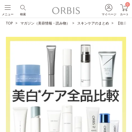
0
メニュー
検索
マイページ
カート
TOP
マガジン（美容情報・読み物）
スキンケアのまとめ
【徹底比