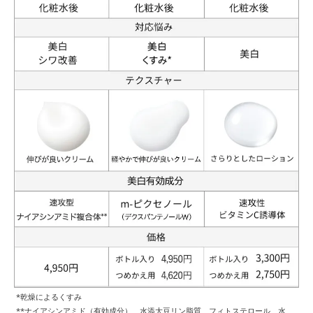
*乾燥によるくすみ
**ナイアシンアミド（有効成分）、水添大豆リン脂質、フィトステロール、水