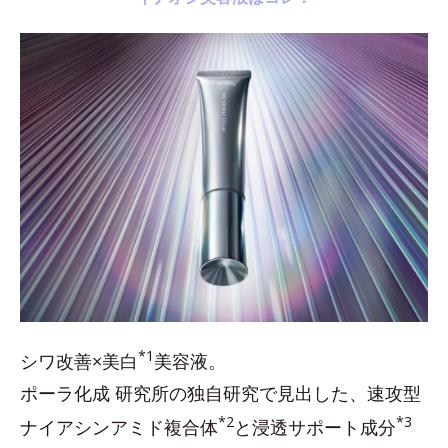
*1
シワ改善×美白
美容液。
ポーラ化成 研究所の独自研究で見出した、速攻型
*2
*3
ナイアシンアミド複合体
と浸透サポート成分