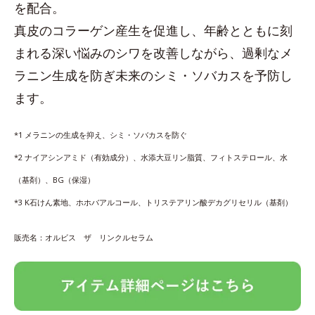
を配合。
真皮のコラーゲン産生を促進し、年齢とともに刻
まれる深い悩みのシワを改善しながら、過剰なメ
ラニン生成を防ぎ未来のシミ・ソバカスを予防し
ます。
*1 メラニンの生成を抑え、シミ・ソバカスを防ぐ
*2 ナイアシンアミド（有効成分）、水添大豆リン脂質、フィトステロール、水
（基剤）、BG（保湿）
*3 K石けん素地、ホホバアルコール、トリステアリン酸デカグリセリル（基剤）
販売名：オルビス ザ リンクルセラム