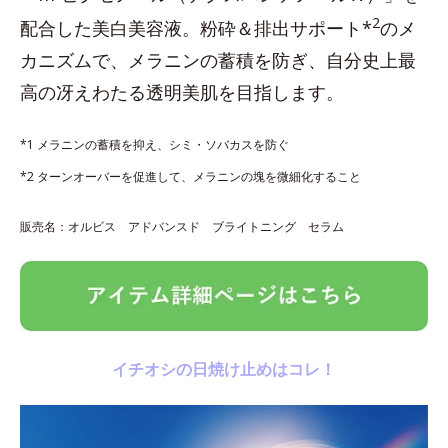
2
配合した美白美容液。粉砕＆排出サポート*
のメ
カニズムで、メラニンの蓄積を防ぎ、自分史上最
高の冴えわたる透明美肌を目指します。
*1 メラニンの蓄積を抑え、シミ・ソバカスを防ぐ
*2 ターンオーバーを促進して、メラニンの塊を微細化すること
販売名：オルビス アドバンスド ブライトニング セラム
イチオシの日焼け止めはコレ！