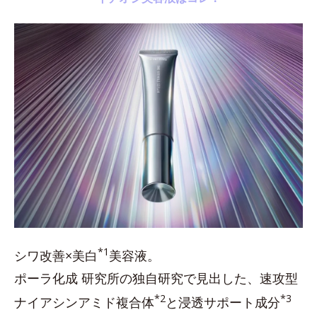
*1
シワ改善×美白
美容液。
ポーラ化成 研究所の独自研究で見出した、速攻型
*2
*3
ナイアシンアミド複合体
と浸透サポート成分