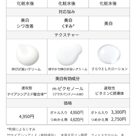
*乾燥によるくすみ
**ナイアシンアミド（有効成分）、水添大豆リン脂質、フィトステロール、水