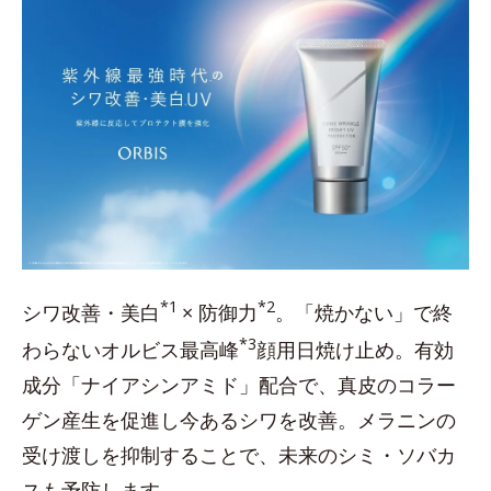
*1
*2
シワ改善・美白
× 防御力
。「焼かない」で終
*3
わらないオルビス最高峰
顔用日焼け止め。有効
成分「ナイアシンアミド」配合で、真皮のコラー
ゲン産生を促進し今あるシワを改善。メラニンの
受け渡しを抑制することで、未来のシミ・ソバカ
スも予防します。