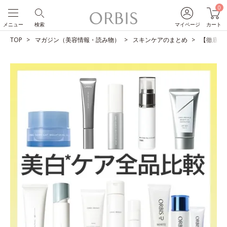
0
メニュー
検索
マイページ
カート
TOP
マガジン（美容情報・読み物）
スキンケアのまとめ
【徹底比