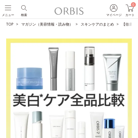
0
メニュー
検索
マイページ
カート
TOP
マガジン（美容情報・読み物）
スキンケアのまとめ
【徹底比