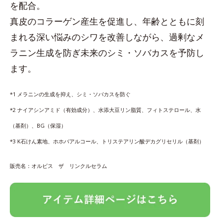
を配合。
真皮のコラーゲン産生を促進し、年齢とともに刻
まれる深い悩みのシワを改善しながら、過剰なメ
ラニン生成を防ぎ未来のシミ・ソバカスを予防し
ます。
*1 メラニンの生成を抑え、シミ・ソバカスを防ぐ
*2 ナイアシンアミド（有効成分）、水添大豆リン脂質、フィトステロール、水
（基剤）、BG（保湿）
*3 K石けん素地、ホホバアルコール、トリステアリン酸デカグリセリル（基剤）
販売名：オルビス ザ リンクルセラム