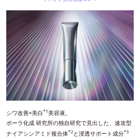
*1
シワ改善×美白
美容液。
ポーラ化成 研究所の独自研究で見出した、速攻型
*2
*3
ナイアシンアミド複合体
と浸透サポート成分