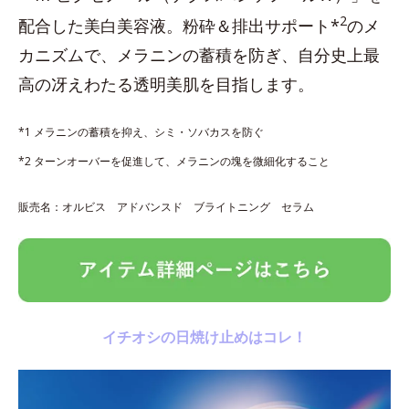
2
配合した美白美容液。粉砕＆排出サポート*
のメ
カニズムで、メラニンの蓄積を防ぎ、自分史上最
高の冴えわたる透明美肌を目指します。
*1 メラニンの蓄積を抑え、シミ・ソバカスを防ぐ
*2 ターンオーバーを促進して、メラニンの塊を微細化すること
販売名：オルビス アドバンスド ブライトニング セラム
イチオシの日焼け止めはコレ！