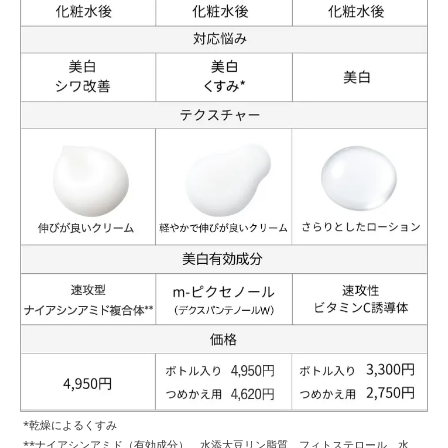
*乾燥によるくすみ
**ナイアシンアミド（有効成分）、水添大豆リン脂質、フィトステロール、水