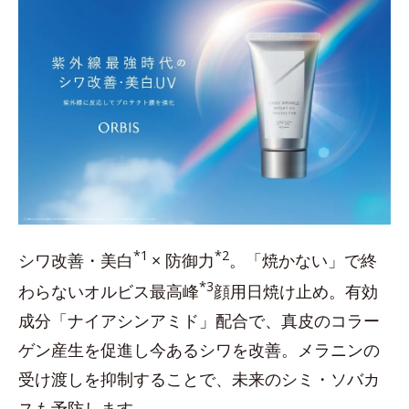
*1
*2
シワ改善・美白
× 防御力
。「焼かない」で終
*3
わらないオルビス最高峰
顔用日焼け止め。有効
成分「ナイアシンアミド」配合で、真皮のコラー
ゲン産生を促進し今あるシワを改善。メラニンの
受け渡しを抑制することで、未来のシミ・ソバカ
スも予防します。