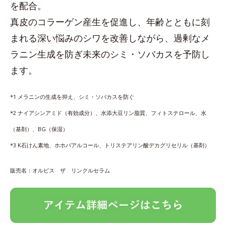
を配合。
真皮のコラーゲン産生を促進し、年齢とともに刻
まれる深い悩みのシワを改善しながら、過剰なメ
ラニン生成を防ぎ未来のシミ・ソバカスを予防し
ます。
*1 メラニンの生成を抑え、シミ・ソバカスを防ぐ
*2 ナイアシンアミド（有効成分）、水添大豆リン脂質、フィトステロール、水
（基剤）、BG（保湿）
*3 K石けん素地、ホホバアルコール、トリステアリン酸デカグリセリル（基剤）
販売名：オルビス ザ リンクルセラム