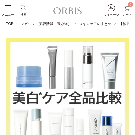
0
メニュー
検索
マイページ
カート
TOP
マガジン（美容情報・読み物）
スキンケアのまとめ
【徹底比