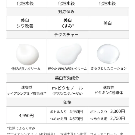
*乾燥によるくすみ
**ナイアシンアミド（有効成分）、水添大豆リン脂質、フィトステロール、水