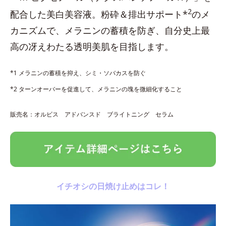
2
配合した美白美容液。粉砕＆排出サポート*
のメ
カニズムで、メラニンの蓄積を防ぎ、自分史上最
高の冴えわたる透明美肌を目指します。
*1 メラニンの蓄積を抑え、シミ・ソバカスを防ぐ
*2 ターンオーバーを促進して、メラニンの塊を微細化すること
販売名：オルビス アドバンスド ブライトニング セラム
イチオシの日焼け止めはコレ！