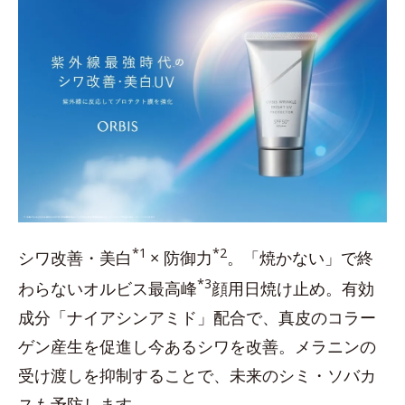
*1
*2
シワ改善・美白
× 防御力
。「焼かない」で終
*3
わらないオルビス最高峰
顔用日焼け止め。有効
成分「ナイアシンアミド」配合で、真皮のコラー
ゲン産生を促進し今あるシワを改善。メラニンの
受け渡しを抑制することで、未来のシミ・ソバカ
スも予防します。