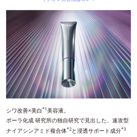
*1
シワ改善×美白
美容液。
ポーラ化成 研究所の独自研究で見出した、速攻型
*2
*3
ナイアシンアミド複合体
と浸透サポート成分