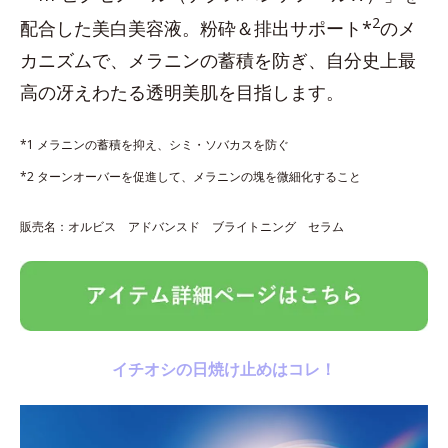
2
配合した美白美容液。粉砕＆排出サポート*
のメ
カニズムで、メラニンの蓄積を防ぎ、自分史上最
高の冴えわたる透明美肌を目指します。
*1 メラニンの蓄積を抑え、シミ・ソバカスを防ぐ
*2 ターンオーバーを促進して、メラニンの塊を微細化すること
販売名：オルビス アドバンスド ブライトニング セラム
イチオシの日焼け止めはコレ！