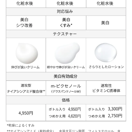
*乾燥によるくすみ
**ナイアシンアミド（有効成分）、水添大豆リン脂質、フィトステロール、水