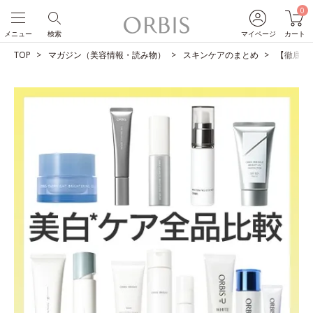
0
メニュー
検索
マイページ
カート
TOP
マガジン（美容情報・読み物）
スキンケアのまとめ
【徹底比