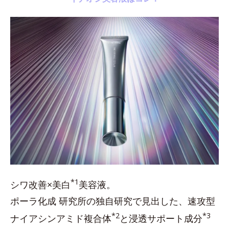
*1
シワ改善×美白
美容液。
ポーラ化成 研究所の独自研究で見出した、速攻型
*2
*3
ナイアシンアミド複合体
と浸透サポート成分