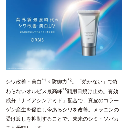
*1
*2
シワ改善・美白
× 防御力
。「焼かない」で終
*3
わらないオルビス最高峰
顔用日焼け止め。有効
成分「ナイアシンアミド」配合で、真皮のコラー
ゲン産生を促進し今あるシワを改善。メラニンの
受け渡しを抑制することで、未来のシミ・ソバカ
スも予防します。