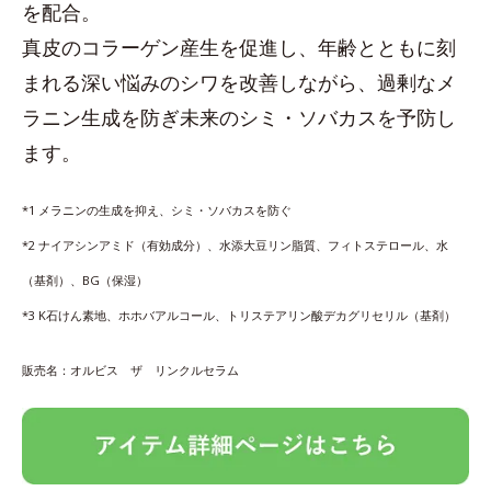
を配合。
真皮のコラーゲン産生を促進し、年齢とともに刻
まれる深い悩みのシワを改善しながら、過剰なメ
ラニン生成を防ぎ未来のシミ・ソバカスを予防し
ます。
*1 メラニンの生成を抑え、シミ・ソバカスを防ぐ
*2 ナイアシンアミド（有効成分）、水添大豆リン脂質、フィトステロール、水
（基剤）、BG（保湿）
*3 K石けん素地、ホホバアルコール、トリステアリン酸デカグリセリル（基剤）
販売名：オルビス ザ リンクルセラム