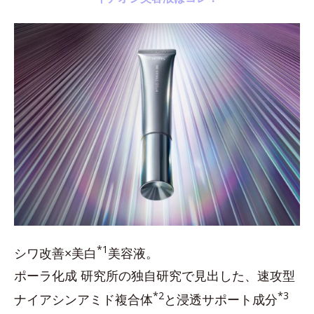
*1
シワ改善×美白
美容液。
ポーラ化成 研究所の独自研究で見出した、速攻型
*2
*3
ナイアシンアミド複合体
と浸透サポート成分