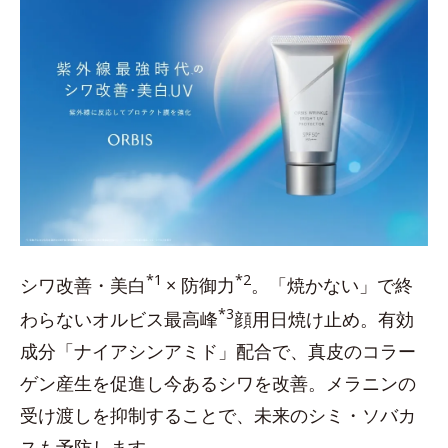
*1
*2
シワ改善・美白
× 防御力
。「焼かない」で終
*3
わらないオルビス最高峰
顔用日焼け止め。有効
成分「ナイアシンアミド」配合で、真皮のコラー
ゲン産生を促進し今あるシワを改善。メラニンの
受け渡しを抑制することで、未来のシミ・ソバカ
スも予防します。