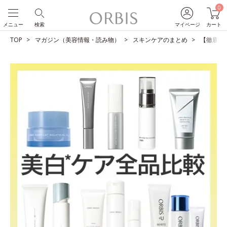
0
メニュー
検索
マイページ
カート
TOP
マガジン（美容情報・読み物）
スキンケアのまとめ
【徹底比