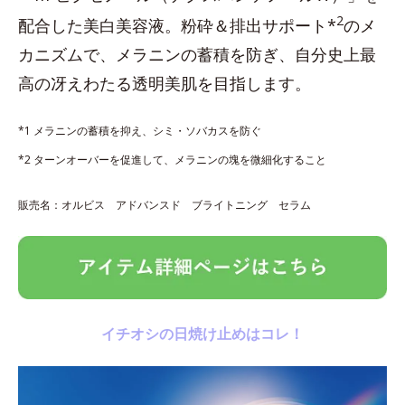
2
配合した美白美容液。粉砕＆排出サポート*
のメ
カニズムで、メラニンの蓄積を防ぎ、自分史上最
高の冴えわたる透明美肌を目指します。
*1 メラニンの蓄積を抑え、シミ・ソバカスを防ぐ
*2 ターンオーバーを促進して、メラニンの塊を微細化すること
販売名：オルビス アドバンスド ブライトニング セラム
イチオシの日焼け止めはコレ！