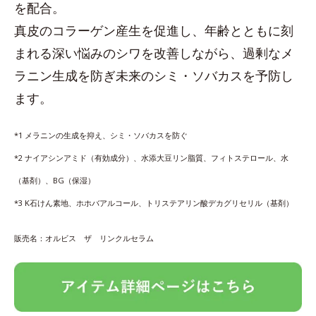
を配合。
真皮のコラーゲン産生を促進し、年齢とともに刻
まれる深い悩みのシワを改善しながら、過剰なメ
ラニン生成を防ぎ未来のシミ・ソバカスを予防し
ます。
*1 メラニンの生成を抑え、シミ・ソバカスを防ぐ
*2 ナイアシンアミド（有効成分）、水添大豆リン脂質、フィトステロール、水
（基剤）、BG（保湿）
*3 K石けん素地、ホホバアルコール、トリステアリン酸デカグリセリル（基剤）
販売名：オルビス ザ リンクルセラム