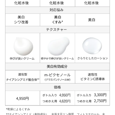
*乾燥によるくすみ
**ナイアシンアミド（有効成分）、水添大豆リン脂質、フィトステロール、水