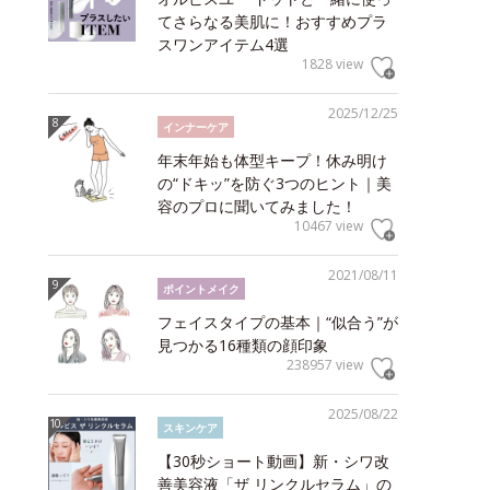
てさらなる美肌に！おすすめプラ
スワンアイテム4選
1828 view
2025/12/25
インナーケア
年末年始も体型キープ！休み明け
の“ドキッ”を防ぐ3つのヒント｜美
容のプロに聞いてみました！
10467 view
2021/08/11
ポイントメイク
フェイスタイプの基本｜“似合う”が
見つかる16種類の顔印象
238957 view
2025/08/22
スキンケア
【30秒ショート動画】新・シワ改
善美容液「ザ リンクルセラム」の