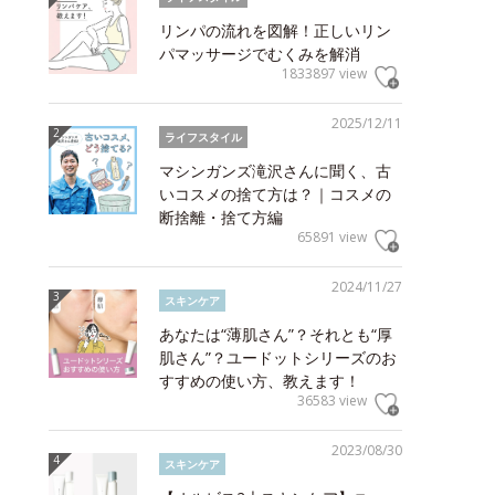
リンパの流れを図解！正しいリン
パマッサージでむくみを解消
1833897 view
2025/12/11
ライフスタイル
マシンガンズ滝沢さんに聞く、古
いコスメの捨て方は？｜コスメの
断捨離・捨て方編
65891 view
2024/11/27
スキンケア
あなたは“薄肌さん”？それとも“厚
肌さん”？ユードットシリーズのお
すすめの使い方、教えます！
36583 view
2023/08/30
スキンケア