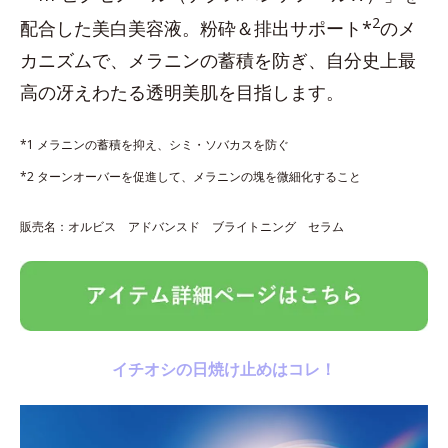
2
配合した美白美容液。粉砕＆排出サポート*
のメ
カニズムで、メラニンの蓄積を防ぎ、自分史上最
高の冴えわたる透明美肌を目指します。
*1 メラニンの蓄積を抑え、シミ・ソバカスを防ぐ
*2 ターンオーバーを促進して、メラニンの塊を微細化すること
販売名：オルビス アドバンスド ブライトニング セラム
イチオシの日焼け止めはコレ！