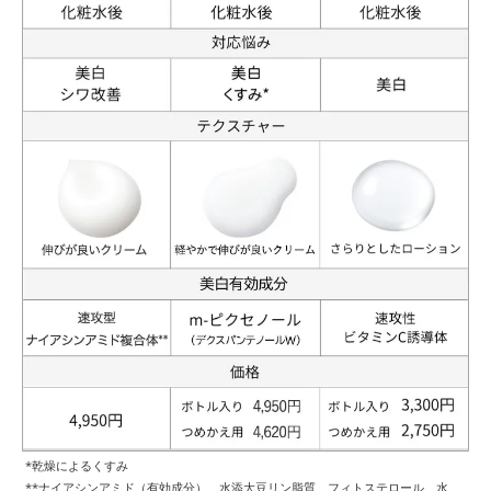
*乾燥によるくすみ
**ナイアシンアミド（有効成分）、水添大豆リン脂質、フィトステロール、水