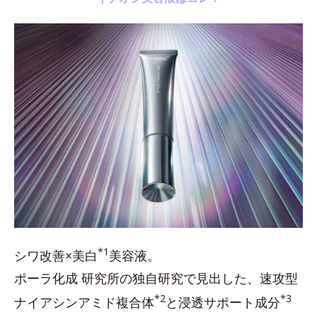
*1
シワ改善×美白
美容液。
ポーラ化成 研究所の独自研究で見出した、速攻型
*2
*3
ナイアシンアミド複合体
と浸透サポート成分