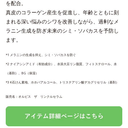
を配合。
真皮のコラーゲン産生を促進し、年齢とともに刻
まれる深い悩みのシワを改善しながら、過剰なメ
ラニン生成を防ぎ未来のシミ・ソバカスを予防し
ます。
*1 メラニンの生成を抑え、シミ・ソバカスを防ぐ
*2 ナイアシンアミド（有効成分）、水添大豆リン脂質、フィトステロール、水
（基剤）、BG（保湿）
*3 K石けん素地、ホホバアルコール、トリステアリン酸デカグリセリル（基剤）
販売名：オルビス ザ リンクルセラム