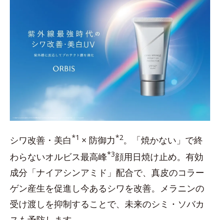
*1
*2
シワ改善・美白
× 防御力
。「焼かない」で終
*3
わらないオルビス最高峰
顔用日焼け止め。有効
成分「ナイアシンアミド」配合で、真皮のコラー
ゲン産生を促進し今あるシワを改善。メラニンの
受け渡しを抑制することで、未来のシミ・ソバカ
スも予防します。