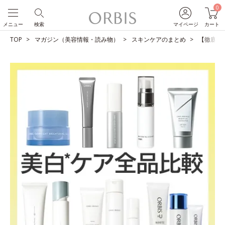
0
メニュー
検索
マイページ
カート
TOP
マガジン（美容情報・読み物）
スキンケアのまとめ
【徹底比