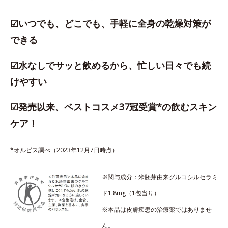
☑いつでも、どこでも、手軽に全身の乾燥対策が
できる
☑水なしでサッと飲めるから、忙しい日々でも続
けやすい
☑発売以来、ベストコスメ37冠受賞*の飲むスキン
ケア！
*オルビス調べ（2023年12月7日時点）
※関与成分：米胚芽由来グルコシルセラミ
ド1.8mg（1包当り）
※本品は皮膚疾患の治療薬ではありませ
ん。