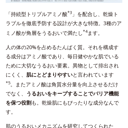
*3
「持続型トリプルアミノ酸
」を配合し、乾燥ト
ラブルを徹底予防する設計が大きな特徴。3種のア
*4
ミノ酸が角層をうるおいで満たし
ます。
人の体の20%を占めるたんぱく質。それを構成す
る成分はアミノ酸であり、毎日健やかな肌でいる
ために大切なうるおい要素。異物として排出され
にくく、
肌にとどまりやすい
と言われています
*5
。またアミノ酸は角質水分量を向上させるだけ
でなく、
うるおいをキープすることでバリア機能
を保つ役割
も。乾燥肌にもぴったりな成分なんで
す。
肌のうるおいメカニズムを研究してつくられた