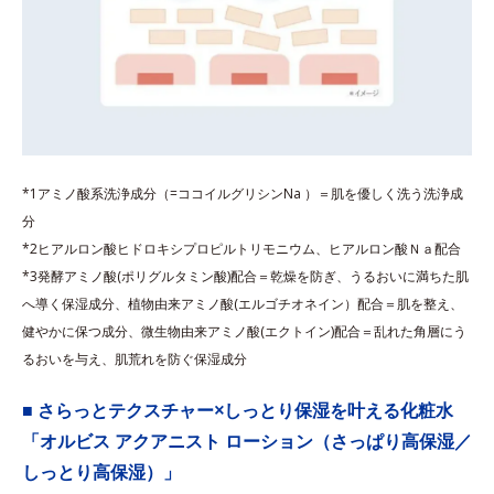
*1アミノ酸系洗浄成分（=ココイルグリシンNa ）＝肌を優しく洗う洗浄成
分
*2ヒアルロン酸ヒドロキシプロピルトリモニウム、ヒアルロン酸Ｎａ配合
*3発酵アミノ酸(ポリグルタミン酸)配合＝乾燥を防ぎ、うるおいに満ちた肌
へ導く保湿成分、植物由来アミノ酸(エルゴチオネイン）配合＝肌を整え、
健やかに保つ成分、微生物由来アミノ酸(エクトイン)配合＝乱れた角層にう
るおいを与え、肌荒れを防ぐ保湿成分
■ さらっとテクスチャー×しっとり保湿を叶える化粧水
「オルビス アクアニスト ローション（さっぱり高保湿／
しっとり高保湿）」