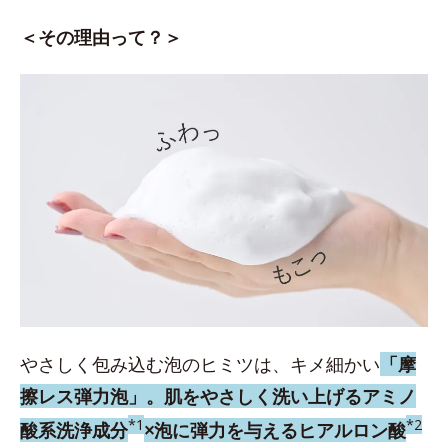
＜その理由って？＞
やさしく包み込む泡のヒミツは、キメ細かい
「摩
擦レス弾力泡」。
肌をやさしく洗い上げるアミノ
*1
*2
酸系洗浄成分
×泡に弾力を与えるヒアルロン酸