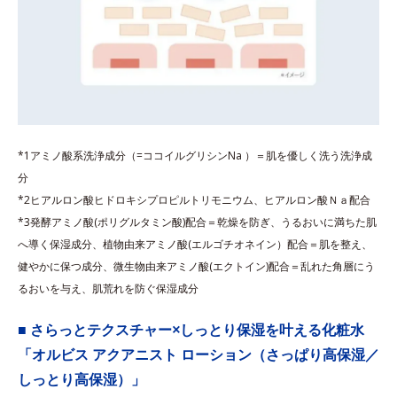
*1アミノ酸系洗浄成分（=ココイルグリシンNa ）＝肌を優しく洗う洗浄成
分
*2ヒアルロン酸ヒドロキシプロピルトリモニウム、ヒアルロン酸Ｎａ配合
*3発酵アミノ酸(ポリグルタミン酸)配合＝乾燥を防ぎ、うるおいに満ちた肌
へ導く保湿成分、植物由来アミノ酸(エルゴチオネイン）配合＝肌を整え、
健やかに保つ成分、微生物由来アミノ酸(エクトイン)配合＝乱れた角層にう
るおいを与え、肌荒れを防ぐ保湿成分
■ さらっとテクスチャー×しっとり保湿を叶える化粧水
「オルビス アクアニスト ローション（さっぱり高保湿／
しっとり高保湿）」