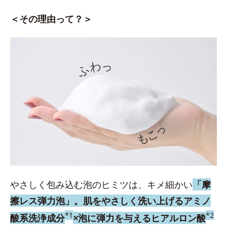
＜その理由って？＞
やさしく包み込む泡のヒミツは、キメ細かい
「摩
擦レス弾力泡」。
肌をやさしく洗い上げるアミノ
*1
*2
酸系洗浄成分
×泡に弾力を与えるヒアルロン酸