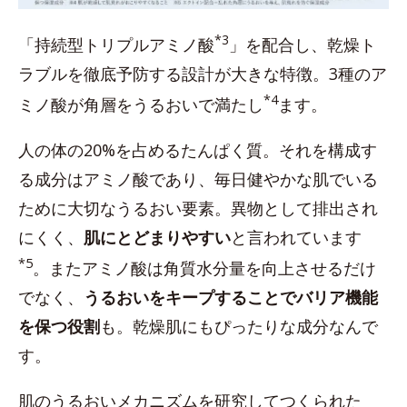
*3
「持続型トリプルアミノ酸
」を配合し、乾燥ト
ラブルを徹底予防する設計が大きな特徴。3種のア
*4
ミノ酸が角層をうるおいで満たし
ます。
人の体の20%を占めるたんぱく質。それを構成す
る成分はアミノ酸であり、毎日健やかな肌でいる
ために大切なうるおい要素。異物として排出され
にくく、
肌にとどまりやすい
と言われています
*5
。またアミノ酸は角質水分量を向上させるだけ
でなく、
うるおいをキープすることでバリア機能
を保つ役割
も。乾燥肌にもぴったりな成分なんで
す。
肌のうるおいメカニズムを研究してつくられた