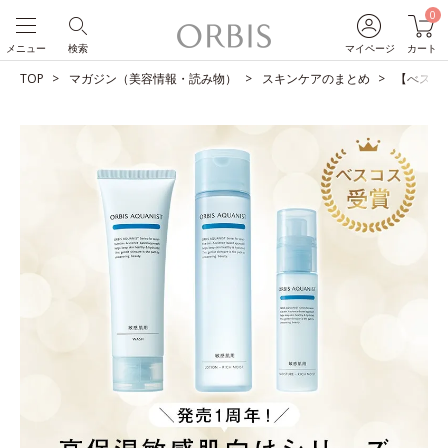
0
メニュー
検索
マイページ
カート
TOP
マガジン（美容情報・読み物）
スキンケアのまとめ
【べスコ