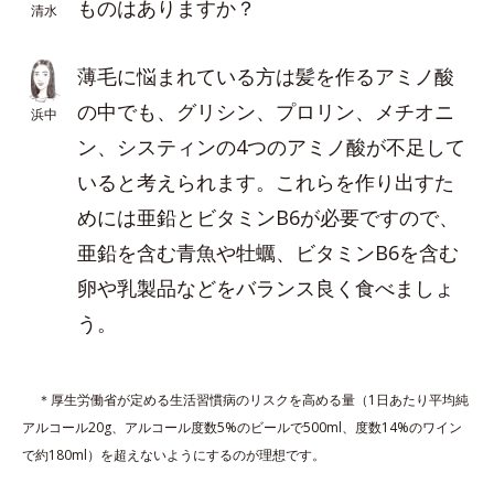
ものはありますか？
清水
薄毛に悩まれている方は髪を作るアミノ酸
の中でも、グリシン、プロリン、メチオニ
浜中
ン、システィンの4つのアミノ酸が不足して
いると考えられます。これらを作り出すた
めには亜鉛とビタミンB6が必要ですので、
亜鉛を含む青魚や牡蠣、ビタミンB6を含む
卵や乳製品などをバランス良く食べましょ
う。
＊厚生労働省が定める生活習慣病のリスクを高める量（1日あたり平均純
アルコール20g、アルコール度数5%のビールで500ml、度数14%のワイン
で約180ml）を超えないようにするのが理想です。