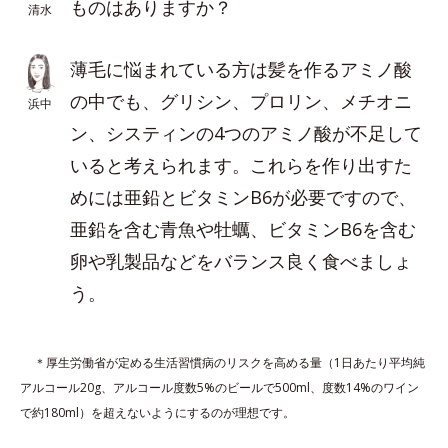
ものはありますか？
清水
薄毛に悩まれている方は髪を作るアミノ酸
の中でも、グリシン、プロリン、メチオニ
浜中
ン、システィンの4つのアミノ酸が不足して
いると考えられます。これらを作り出すた
めには亜鉛とビタミンB6が必要ですので、
亜鉛を含む青魚や牡蠣、ビタミンB6を含む
卵や乳製品などをバランス良く食べましょ
う。
＊厚生労働省が定める生活習慣病のリスクを高める量（1日あたり平均純
アルコール20g、アルコール度数5%のビールで500ml、度数14%のワイン
で約180ml）を超えないようにするのが理想です。