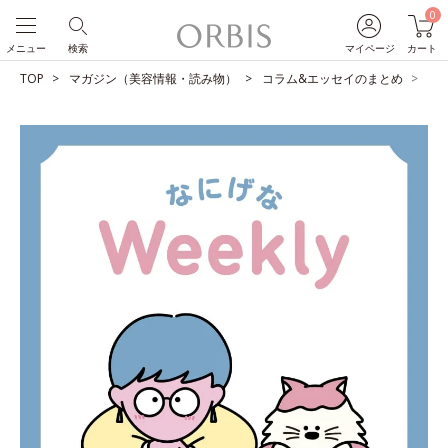
0
メニュー
検索
マイページ
カート
TOP
マガジン（美容情報・読み物）
コラム&エッセイのまとめ
青色