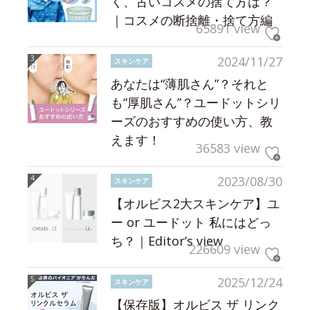
く、古いコスメの捨て方は？
｜コスメの断捨離・捨て方編
65891 view
2024/11/27
スキンケア
あなたは“薄肌さん”？それと
も“厚肌さん”？ユードットシリ
ーズのおすすめの使い方、教
えます！
36583 view
2023/08/30
スキンケア
【オルビス2大スキンケア】ユ
ー or ユードット 私にはどっ
ち？｜Editor’s view
226609 view
2025/12/24
スキンケア
【保存版】オルビス ザ リンク