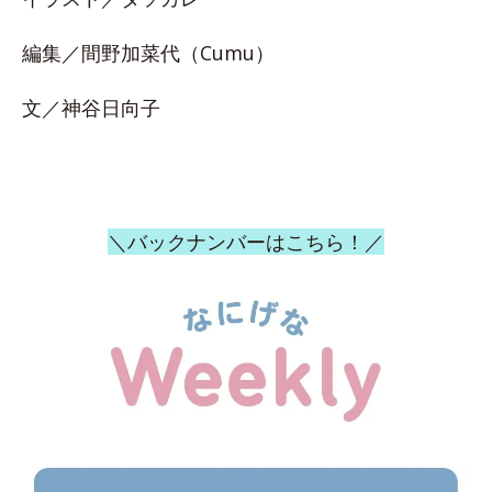
編集／間野加菜代（Cumu）
文／神谷日向子
＼バックナンバーはこちら！／