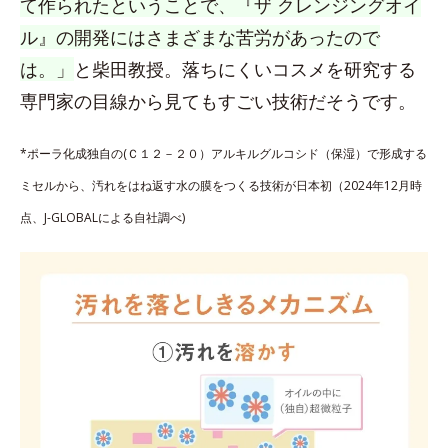
て作られたということで、『ザ クレンジングオイ
ル』の開発にはさまざまな苦労があったので
は。」
と柴田教授。落ちにくいコスメを研究する
専門家の目線から見てもすごい技術だそうです。
*ポーラ化成独自の(Ｃ１２－２０）アルキルグルコシド（保湿）で形成する
ミセルから、汚れをはね返す水の膜をつくる技術が日本初（2024年12月時
点、J-GLOBALによる自社調べ)