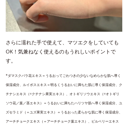
さらに濡れた手で使えて、マツエクをしていても
OK！気兼ねなく使えるのもうれしいポイントで
す。
*ダマスクバラ花エキス＝うるおってごわつきの少ないなめらかな肌へ導く
保湿成分、ルイボスエキス＝明るくうるおいに満ちた肌に導く保湿成分、ク
チナシエキス（=クチナシ果実エキス）、オトギリソウエキス（=オトギリ
ソウ花／葉／茎エキス）＝うるおいに満ちたハリツヤ肌へ導く保湿成分、ユ
ズセラミド（＝ユズ果実エキス）＝うるおった柔らかな肌に導く保湿成分、
アーチチョークエキス（＝アーチチョーク葉エキス）、ビルベリーエキス