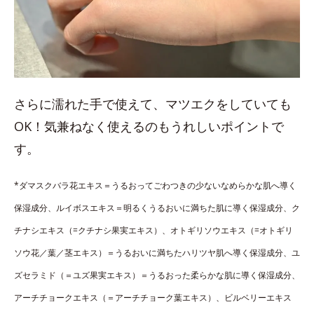
さらに濡れた手で使えて、マツエクをしていても
OK！気兼ねなく使えるのもうれしいポイントで
す。
*ダマスクバラ花エキス＝うるおってごわつきの少ないなめらかな肌へ導く
保湿成分、ルイボスエキス＝明るくうるおいに満ちた肌に導く保湿成分、ク
チナシエキス（=クチナシ果実エキス）、オトギリソウエキス（=オトギリ
ソウ花／葉／茎エキス）＝うるおいに満ちたハリツヤ肌へ導く保湿成分、ユ
ズセラミド（＝ユズ果実エキス）＝うるおった柔らかな肌に導く保湿成分、
アーチチョークエキス（＝アーチチョーク葉エキス）、ビルベリーエキス