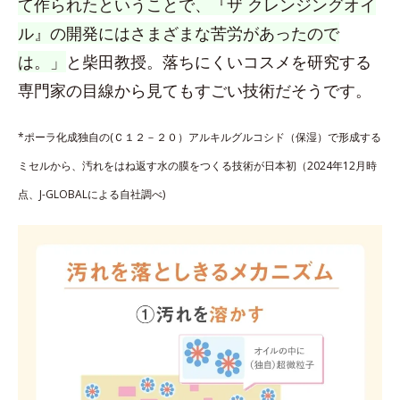
て作られたということで、『ザ クレンジングオイ
ル』の開発にはさまざまな苦労があったので
は。」
と柴田教授。落ちにくいコスメを研究する
専門家の目線から見てもすごい技術だそうです。
*ポーラ化成独自の(Ｃ１２－２０）アルキルグルコシド（保湿）で形成する
ミセルから、汚れをはね返す水の膜をつくる技術が日本初（2024年12月時
点、J-GLOBALによる自社調べ)