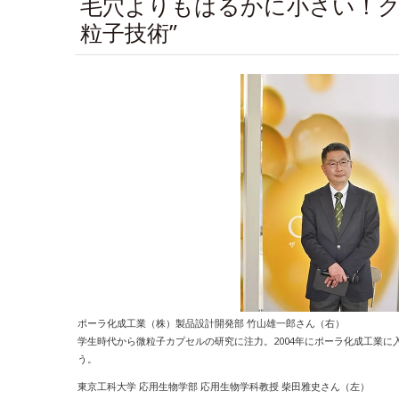
毛穴よりもはるかに小さい！ク
粒子技術”
ポーラ化成工業（株）製品設計開発部 竹山雄一郎さん（右）
学生時代から微粒子カプセルの研究に注力。2004年にポーラ化成工業
う。
東京工科大学 応用生物学部 応用生物学科教授 柴田雅史さん（左）