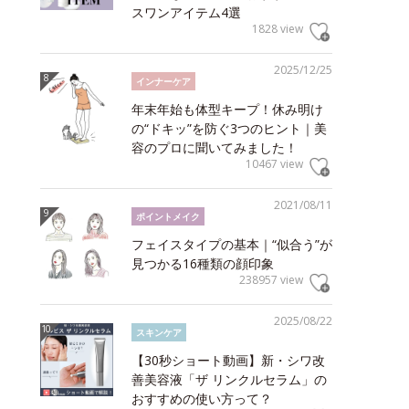
スワンアイテム4選
1828 view
2025/12/25
インナーケア
年末年始も体型キープ！休み明け
の“ドキッ”を防ぐ3つのヒント｜美
容のプロに聞いてみました！
10467 view
2021/08/11
ポイントメイク
フェイスタイプの基本｜“似合う”が
見つかる16種類の顔印象
238957 view
2025/08/22
スキンケア
【30秒ショート動画】新・シワ改
善美容液「ザ リンクルセラム」の
おすすめの使い方って？