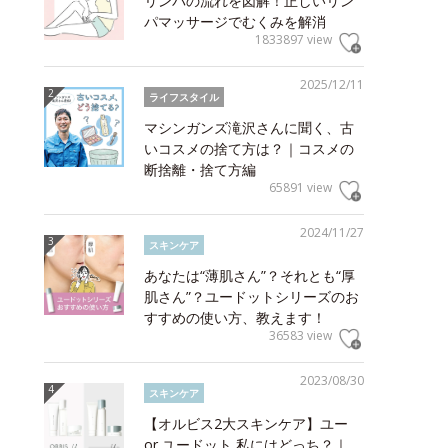
リンパの流れを図解！正しいリン
パマッサージでむくみを解消
1833897 view
2025/12/11
ライフスタイル
マシンガンズ滝沢さんに聞く、古
いコスメの捨て方は？｜コスメの
断捨離・捨て方編
65891 view
2024/11/27
スキンケア
あなたは“薄肌さん”？それとも“厚
肌さん”？ユードットシリーズのお
すすめの使い方、教えます！
36583 view
2023/08/30
スキンケア
【オルビス2大スキンケア】ユー
or ユードット 私にはどっち？｜