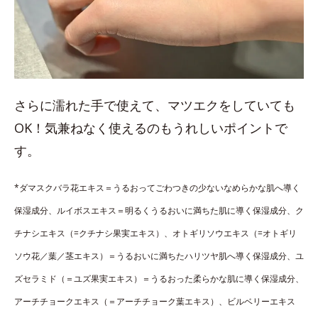
さらに濡れた手で使えて、マツエクをしていても
OK！気兼ねなく使えるのもうれしいポイントで
す。
*ダマスクバラ花エキス＝うるおってごわつきの少ないなめらかな肌へ導く
保湿成分、ルイボスエキス＝明るくうるおいに満ちた肌に導く保湿成分、ク
チナシエキス（=クチナシ果実エキス）、オトギリソウエキス（=オトギリ
ソウ花／葉／茎エキス）＝うるおいに満ちたハリツヤ肌へ導く保湿成分、ユ
ズセラミド（＝ユズ果実エキス）＝うるおった柔らかな肌に導く保湿成分、
アーチチョークエキス（＝アーチチョーク葉エキス）、ビルベリーエキス