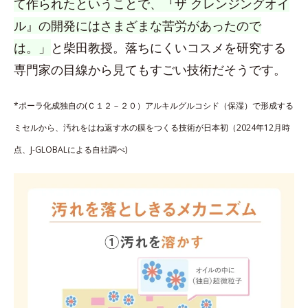
て作られたということで、『ザ クレンジングオイ
ル』の開発にはさまざまな苦労があったので
は。」
と柴田教授。落ちにくいコスメを研究する
専門家の目線から見てもすごい技術だそうです。
*ポーラ化成独自の(Ｃ１２－２０）アルキルグルコシド（保湿）で形成する
ミセルから、汚れをはね返す水の膜をつくる技術が日本初（2024年12月時
点、J-GLOBALによる自社調べ)