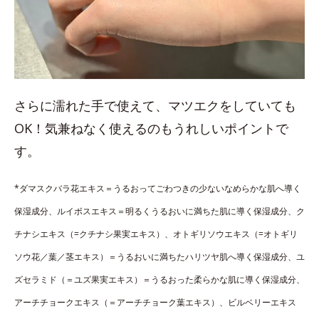
さらに濡れた手で使えて、マツエクをしていても
OK！気兼ねなく使えるのもうれしいポイントで
す。
*ダマスクバラ花エキス＝うるおってごわつきの少ないなめらかな肌へ導く
保湿成分、ルイボスエキス＝明るくうるおいに満ちた肌に導く保湿成分、ク
チナシエキス（=クチナシ果実エキス）、オトギリソウエキス（=オトギリ
ソウ花／葉／茎エキス）＝うるおいに満ちたハリツヤ肌へ導く保湿成分、ユ
ズセラミド（＝ユズ果実エキス）＝うるおった柔らかな肌に導く保湿成分、
アーチチョークエキス（＝アーチチョーク葉エキス）、ビルベリーエキス