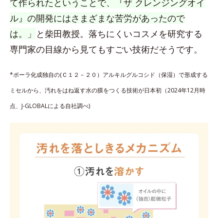
て作られたということで、『ザ クレンジングオイ
ル』の開発にはさまざまな苦労があったので
は。」
と柴田教授。落ちにくいコスメを研究する
専門家の目線から見てもすごい技術だそうです。
*ポーラ化成独自の(Ｃ１２－２０）アルキルグルコシド（保湿）で形成する
ミセルから、汚れをはね返す水の膜をつくる技術が日本初（2024年12月時
点、J-GLOBALによる自社調べ)