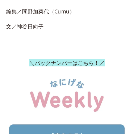
編集／間野加菜代（Cumu）
文／神谷日向子
＼バックナンバーはこちら！／