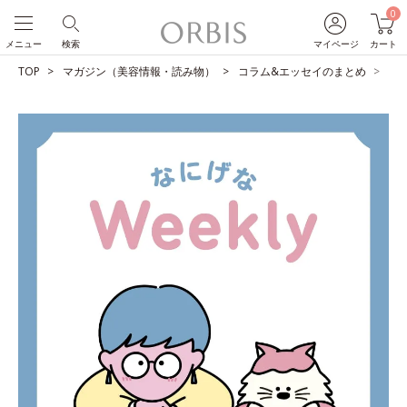
0
メニュー
検索
マイページ
カート
TOP
マガジン（美容情報・読み物）
コラム&エッセイのまとめ
自