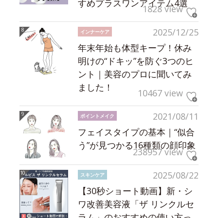
すめプラスワンアイテム4選
1828 view
2025/12/25
インナーケア
年末年始も体型キープ！休み
明けの“ドキッ”を防ぐ3つのヒ
ント｜美容のプロに聞いてみ
ました！
10467 view
2021/08/11
ポイントメイク
フェイスタイプの基本｜“似合
う”が見つかる16種類の顔印象
238957 view
2025/08/22
スキンケア
【30秒ショート動画】新・シ
ワ改善美容液「ザ リンクルセ
ラム」のおすすめの使い方っ