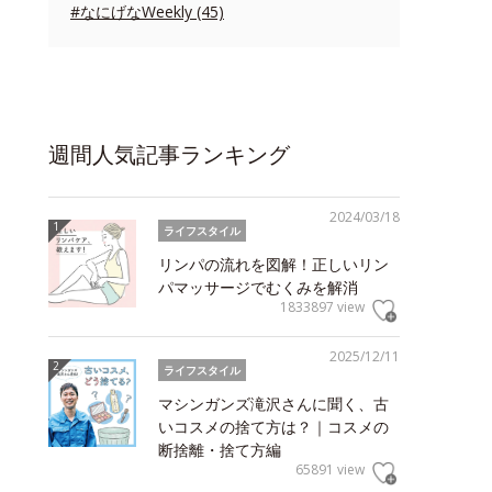
#なにげなWeekly (45)
週間人気記事ランキング
2024/03/18
ライフスタイル
リンパの流れを図解！正しいリン
パマッサージでむくみを解消
1833897 view
2025/12/11
ライフスタイル
マシンガンズ滝沢さんに聞く、古
いコスメの捨て方は？｜コスメの
断捨離・捨て方編
65891 view