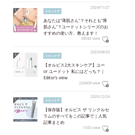
2024/11/27
スキンケア
あなたは“薄肌さん”？それとも“厚
肌さん”？ユードットシリーズのお
すすめの使い方、教えます！
36583 view
2023/08/30
スキンケア
【オルビス2大スキンケア】ユー
or ユードット 私にはどっち？｜
Editor’s view
226609 view
2025/12/24
スキンケア
【保存版】オルビス ザ リンクルセ
ラムのすべてをこの記事で｜人気
記事まとめ
1033 view