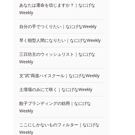
あなたは運命を信じますか？｜なにげな
Weekly
自分の手でつくりたい｜なにげなWeekly
早く朝型人間になりたい｜なにげなWeekly
三日坊主のウィッシュリスト｜なにげな
Weekly
文“武”両道ハイスクール｜なにげなWeekly
土壇場のみにて咲く｜なにげなWeekly
餃子ブランディングの効用｜なにげな
Weekly
ここにしかないものフィルター｜なにげな
Weekly