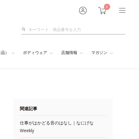
0
検
索
食品）
ボディウェア
店舗情報
マガジン
関連記事
仕事がはかどる音のはなし｜なにげな
Weekly