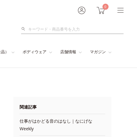
0
検
索
食品）
ボディウェア
店舗情報
マガジン
関連記事
仕事がはかどる音のはなし｜なにげな
Weekly