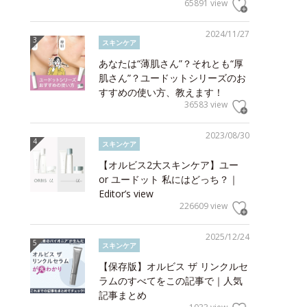
65891 view
2024/11/27
スキンケア
あなたは“薄肌さん”？それとも“厚
肌さん”？ユードットシリーズのお
すすめの使い方、教えます！
36583 view
2023/08/30
スキンケア
【オルビス2大スキンケア】ユー
or ユードット 私にはどっち？｜
Editor’s view
226609 view
2025/12/24
スキンケア
【保存版】オルビス ザ リンクルセ
ラムのすべてをこの記事で｜人気
記事まとめ