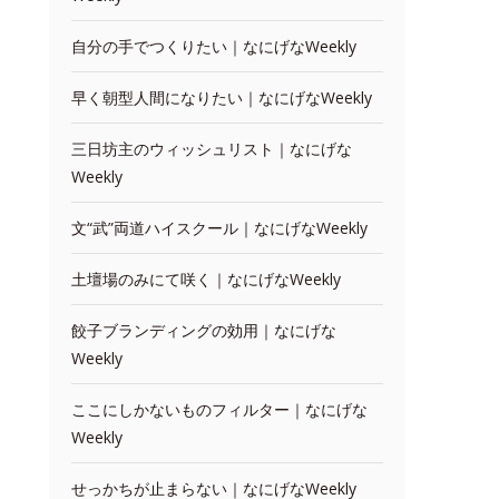
自分の手でつくりたい｜なにげなWeekly
早く朝型人間になりたい｜なにげなWeekly
三日坊主のウィッシュリスト｜なにげな
Weekly
文“武”両道ハイスクール｜なにげなWeekly
土壇場のみにて咲く｜なにげなWeekly
餃子ブランディングの効用｜なにげな
Weekly
ここにしかないものフィルター｜なにげな
Weekly
せっかちが止まらない｜なにげなWeekly