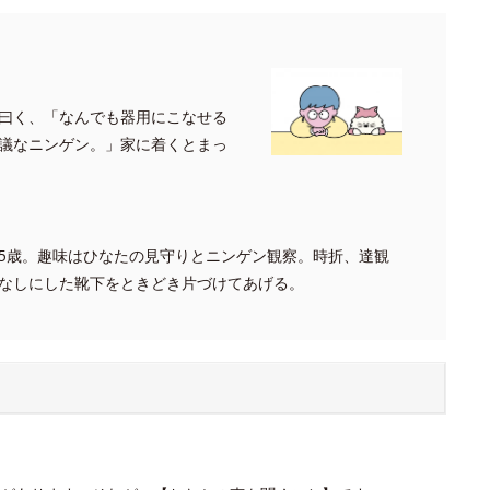
曰く、「なんでも器用にこなせる
議なニンゲン。」家に着くとまっ
5歳。趣味はひなたの見守りとニンゲン観察。時折、達観
なしにした靴下をときどき片づけてあげる。