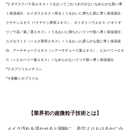
*2 ダマスクバラ花エキス＝うるおってごわつきの少ないなめらかな肌へ導
く保湿成分、ルイボスエキス＝明るくうるおいに満ちた肌に導く保湿成分、
クチナシエキス（=クチナシ果実エキス）、オトギリソウエキス（=オトギ
リソウ花／葉／茎エキス）＝うるおいに満ちたハリツヤ肌へ導く保湿成分、
ユズセラミド（＝ユズ果実エキス）＝うるおった柔らかな肌に導く保湿成
分、アーチチョークエキス（＝アーチチョーク葉エキス）、ビルベリーエキ
ス（＝ビルベリー葉エキス）＝なめらかなハリツヤ肌へ導く保湿成分
*3 カプリリルメチコン
*4 炭酸ジカプリリル
【業界初の超微粒子技術とは】
メイク汚れを浮かせると同時に、
毛穴よりもはるかに小