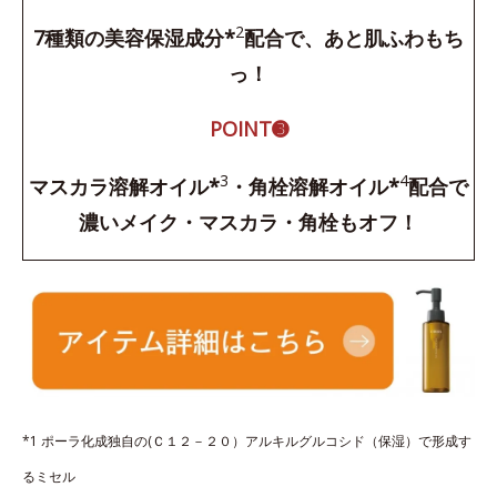
2
7種類の美容保湿成分*
配合で、あと肌ふわもち
っ！
POINT➌
3
4
マスカラ溶解オイル*
・角栓溶解オイル*
配合で
濃いメイク・マスカラ・角栓もオフ！
*1 ポーラ化成独自の(Ｃ１２－２０）アルキルグルコシド（保湿）で形成す
るミセル