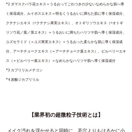
*2 ダマスクバラ花エキス＝うるおってごわつきの少ないなめらかな肌へ導
く保湿成分、ルイボスエキス＝明るくうるおいに満ちた肌に導く保湿成分、
クチナシエキス（=クチナシ果実エキス）、オトギリソウエキス（=オトギ
リソウ花／葉／茎エキス）＝うるおいに満ちたハリツヤ肌へ導く保湿成分、
ユズセラミド（＝ユズ果実エキス）＝うるおった柔らかな肌に導く保湿成
分、アーチチョークエキス（＝アーチチョーク葉エキス）、ビルベリーエキ
ス（＝ビルベリー葉エキス）＝なめらかなハリツヤ肌へ導く保湿成分
*3 カプリリルメチコン
*4 炭酸ジカプリリル
【業界初の超微粒子技術とは】
メイク汚れを浮かせると同時に、
毛穴よりもはるかに小