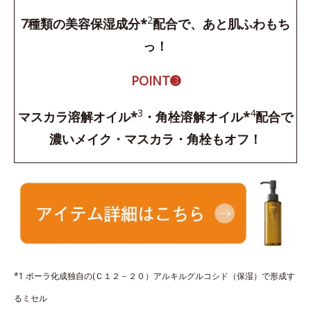
2
7種類の美容保湿成分*
配合で、あと肌ふわもち
っ！
POINT➌
3
4
マスカラ溶解オイル*
・角栓溶解オイル*
配合で
濃いメイク・マスカラ・角栓もオフ！
*1 ポーラ化成独自の(Ｃ１２－２０）アルキルグルコシド（保湿）で形成す
るミセル