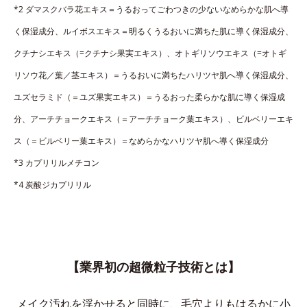
*2 ダマスクバラ花エキス＝うるおってごわつきの少ないなめらかな肌へ導
く保湿成分、ルイボスエキス＝明るくうるおいに満ちた肌に導く保湿成分、
クチナシエキス（=クチナシ果実エキス）、オトギリソウエキス（=オトギ
リソウ花／葉／茎エキス）＝うるおいに満ちたハリツヤ肌へ導く保湿成分、
ユズセラミド（＝ユズ果実エキス）＝うるおった柔らかな肌に導く保湿成
分、アーチチョークエキス（＝アーチチョーク葉エキス）、ビルベリーエキ
ス（＝ビルベリー葉エキス）＝なめらかなハリツヤ肌へ導く保湿成分
*3 カプリリルメチコン
*4 炭酸ジカプリリル
【業界初の超微粒子技術とは】
メイク汚れを浮かせると同時に、
毛穴よりもはるかに小