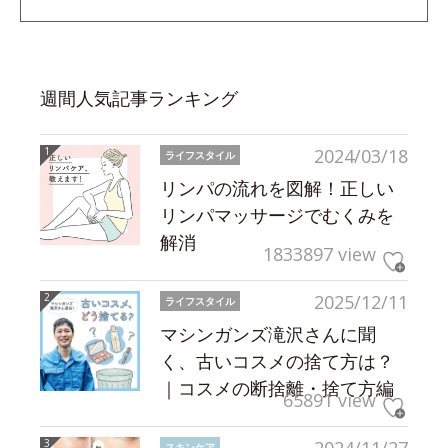
週間人気記事ランキング
2024/03/18
ライフスタイル
リンパの流れを図解！正しい
リンパマッサージでむくみを
解消
1833897 view
2025/12/11
ライフスタイル
マシンガンズ滝沢さんに聞
く、古いコスメの捨て方は？
｜コスメの断捨離・捨て方編
65891 view
2024/11/27
スキンケア