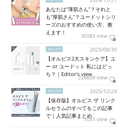
あなたは“薄肌さん”？それと
も“厚肌さん”？ユードットシリ
ーズのおすすめの使い方、教
えます！
36583 view
2023/08/30
スキンケア
【オルビス2大スキンケア】ユ
ー or ユードット 私にはどっ
ち？｜Editor’s view
226609 view
2025/12/24
スキンケア
【保存版】オルビス ザ リンク
ルセラムのすべてをこの記事
で｜人気記事まとめ
1033 view