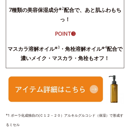
2
7種類の美容保湿成分*
配合で、あと肌ふわもち
っ！
POINT➌
3
4
マスカラ溶解オイル*
・角栓溶解オイル*
配合で
濃いメイク・マスカラ・角栓もオフ！
*1 ポーラ化成独自の(Ｃ１２－２０）アルキルグルコシド（保湿）で形成す
るミセル