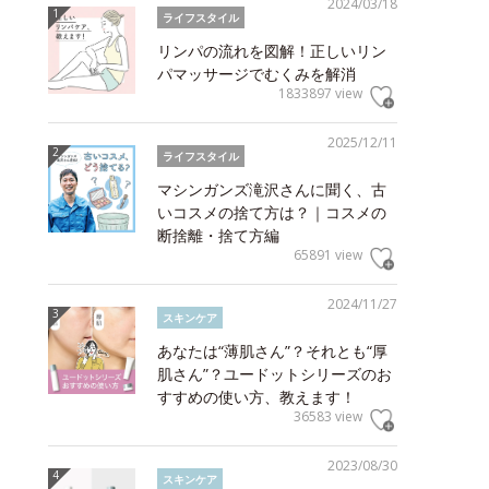
2024/03/18
ライフスタイル
リンパの流れを図解！正しいリン
パマッサージでむくみを解消
1833897 view
2025/12/11
ライフスタイル
マシンガンズ滝沢さんに聞く、古
いコスメの捨て方は？｜コスメの
断捨離・捨て方編
65891 view
2024/11/27
スキンケア
あなたは“薄肌さん”？それとも“厚
肌さん”？ユードットシリーズのお
すすめの使い方、教えます！
36583 view
2023/08/30
スキンケア