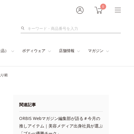
0
検
索
食品）
ボディウェア
店舗情報
マガジン
残り術
関連記事
ORBIS Webマガジン編集部が語る＃今月の
推しアイテム｜美容メディア出身社員が選ぶ
「ブルべ優勝チーク」