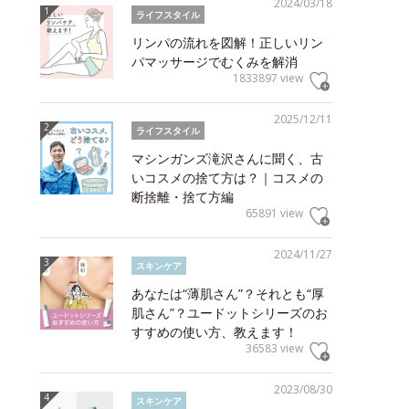
2024/03/18
ライフスタイル
リンパの流れを図解！正しいリン
パマッサージでむくみを解消
1833897 view
2025/12/11
ライフスタイル
マシンガンズ滝沢さんに聞く、古
いコスメの捨て方は？｜コスメの
断捨離・捨て方編
65891 view
2024/11/27
スキンケア
あなたは“薄肌さん”？それとも“厚
肌さん”？ユードットシリーズのお
すすめの使い方、教えます！
36583 view
2023/08/30
スキンケア