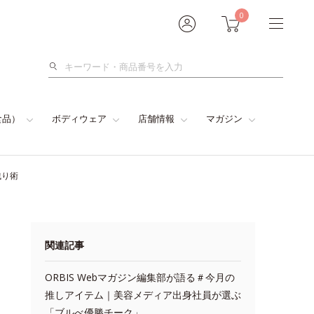
0
検
索
食品）
ボディウェア
店舗情報
マガジン
残り術
関連記事
ORBIS Webマガジン編集部が語る＃今月の
推しアイテム｜美容メディア出身社員が選ぶ
「ブルべ優勝チーク」