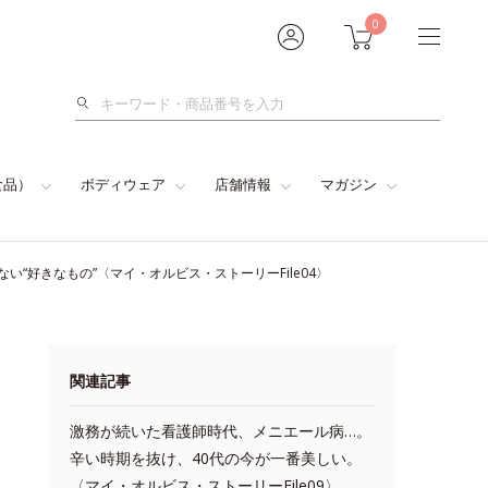
0
検
索
食品）
ボディウェア
店舗情報
マガジン
“好きなもの”〈マイ・オルビス・ストーリーFile04〉
関連記事
激務が続いた看護師時代、メニエール病…。
辛い時期を抜け、40代の今が一番美しい。
〈マイ・オルビス・ストーリーFile09〉