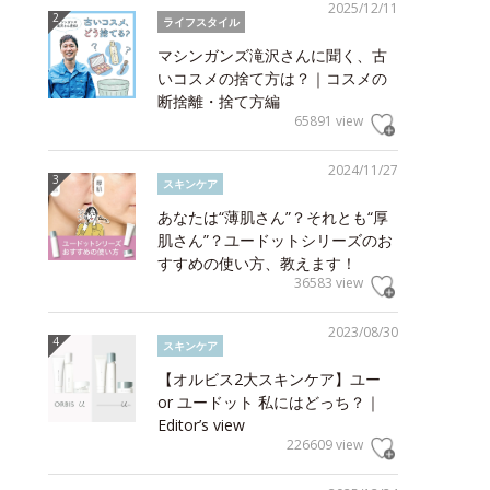
2025/12/11
ライフスタイル
マシンガンズ滝沢さんに聞く、古
いコスメの捨て方は？｜コスメの
断捨離・捨て方編
65891 view
2024/11/27
スキンケア
あなたは“薄肌さん”？それとも“厚
肌さん”？ユードットシリーズのお
すすめの使い方、教えます！
36583 view
2023/08/30
スキンケア
【オルビス2大スキンケア】ユー
or ユードット 私にはどっち？｜
Editor’s view
226609 view