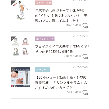
インナーケア
年末年始も体型キープ！休み明け
の“ドキッ”を防ぐ3つのヒント｜美
容のプロに聞いてみました！
10467 view
2021/08/11
ポイントメイク
フェイスタイプの基本｜“似合う”が
見つかる16種類の顔印象
238957 view
2025/08/22
スキンケア
【30秒ショート動画】新・シワ改
善美容液「ザ リンクルセラム」の
おすすめの使い方って？
5411 view