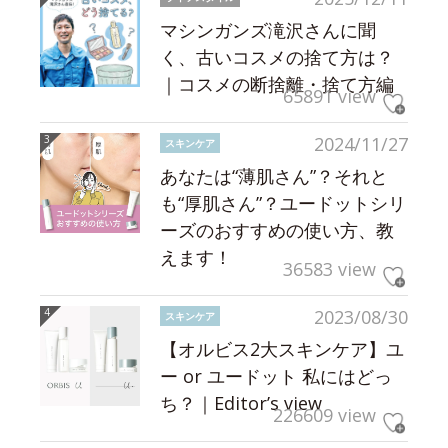
マシンガンズ滝沢さんに聞
く、古いコスメの捨て方は？
｜コスメの断捨離・捨て方編
65891 view
2024/11/27
スキンケア
あなたは“薄肌さん”？それと
も“厚肌さん”？ユードットシリ
ーズのおすすめの使い方、教
えます！
36583 view
2023/08/30
スキンケア
【オルビス2大スキンケア】ユ
ー or ユードット 私にはどっ
ち？｜Editor’s view
226609 view