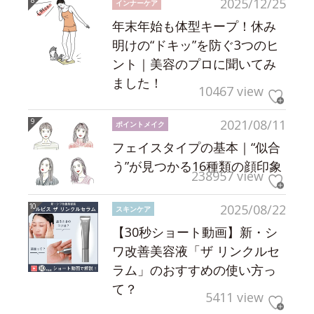
2025/12/25
インナーケア
年末年始も体型キープ！休み
明けの“ドキッ”を防ぐ3つのヒ
ント｜美容のプロに聞いてみ
ました！
10467 view
2021/08/11
ポイントメイク
フェイスタイプの基本｜“似合
う”が見つかる16種類の顔印象
238957 view
2025/08/22
スキンケア
【30秒ショート動画】新・シ
ワ改善美容液「ザ リンクルセ
ラム」のおすすめの使い方っ
て？
5411 view