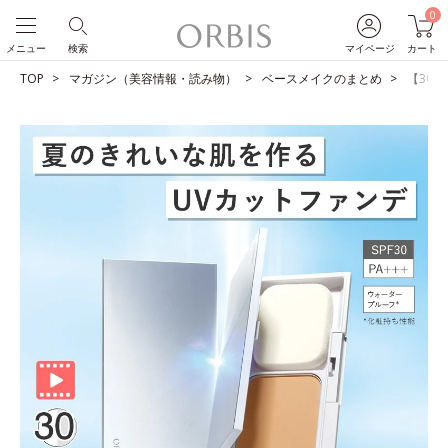
0
メニュー
検索
マイページ
カート
TOP
マガジン（美容情報・読み物）
ベースメイクのまとめ
【30