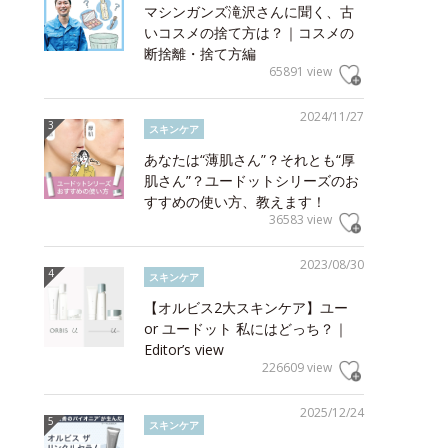
マシンガンズ滝沢さんに聞く、古
いコスメの捨て方は？｜コスメの
断捨離・捨て方編
65891 view
2024/11/27
スキンケア
あなたは“薄肌さん”？それとも“厚
肌さん”？ユードットシリーズのお
すすめの使い方、教えます！
36583 view
2023/08/30
スキンケア
【オルビス2大スキンケア】ユー
or ユードット 私にはどっち？｜
Editor’s view
226609 view
2025/12/24
スキンケア