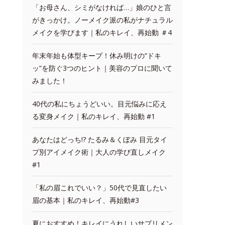
「お母さん、シミがなければ…」娘のひと言
がきっかけ。ノーメイク派の私がナチュラル
メイクを学びます｜私のキレイ、再始動 ＃4
年末年始も体型キープ！休み明けの“ドキ
ッ”を防ぐ3つのヒント｜美容のプロに聞いて
みました！
40代の私にちょうどいい。目元悩みに応え
る変身メイク｜私のキレイ、再始動 #1
あなたはどっち!? たるみ＆くぼみ 目元タイ
プ別アイメイク術｜大人の学び直しメイク
#1
「私の眉これでいい？」50代で見直したい
眉の基本｜私のキレイ、再始動#3
夏におすすめ！キレイにうれしいサプリメン