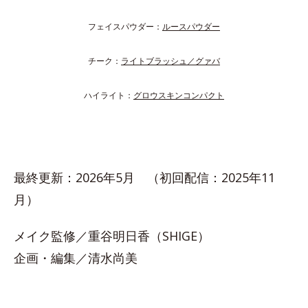
フェイスパウダー：
ルースパウダー
チーク：
ライトブラッシュ／グァバ
ハイライト：
グロウスキンコンパクト
最終更新：2026年5月 （初回配信：2025年11
月）
メイク監修／重谷明日香（SHIGE）
企画・編集／清水尚美