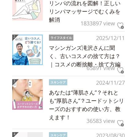
リンパの流れを図解！正しい
リンパマッサージでむくみを
解消
1833897 view
2025/12/11
ライフスタイル
マシンガンズ滝沢さんに聞
く、古いコスメの捨て方は？
｜コスメの断捨離・捨て方編
65891 view
2024/11/27
スキンケア
あなたは“薄肌さん”？それと
も“厚肌さん”？ユードットシリ
ーズのおすすめの使い方、教
えます！
36583 view
2023/08/30
スキンケア