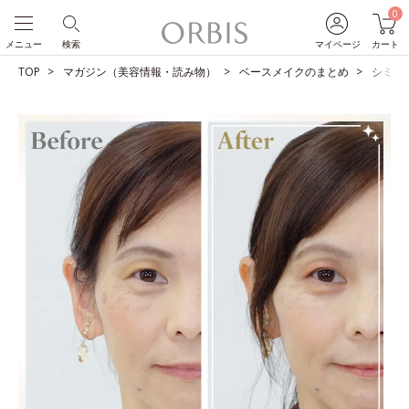
0
メニュー
検索
マイページ
カート
TOP
マガジン（美容情報・読み物）
ベースメイクのまとめ
シミを