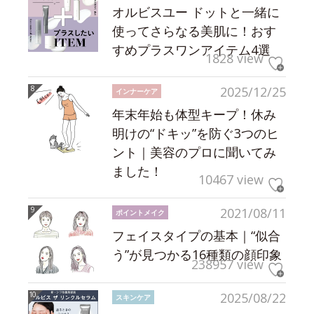
オルビスユー ドットと一緒に
使ってさらなる美肌に！おす
すめプラスワンアイテム4選
1828 view
2025/12/25
インナーケア
年末年始も体型キープ！休み
明けの“ドキッ”を防ぐ3つのヒ
ント｜美容のプロに聞いてみ
ました！
10467 view
2021/08/11
ポイントメイク
フェイスタイプの基本｜“似合
う”が見つかる16種類の顔印象
238957 view
2025/08/22
スキンケア