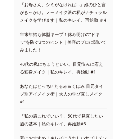
「お母さん、シミがなければ…」娘のひと言
がきっかけ。ノーメイク派の私がナチュラル
メイクを学びます｜私のキレイ、再始動 ＃4
年末年始も体型キープ！休み明けの“ドキ
ッ”を防ぐ3つのヒント｜美容のプロに聞いて
みました！
40代の私にちょうどいい。目元悩みに応え
る変身メイク｜私のキレイ、再始動 #1
あなたはどっち!? たるみ＆くぼみ 目元タイ
プ別アイメイク術｜大人の学び直しメイク
#1
「私の眉これでいい？」50代で見直したい
眉の基本｜私のキレイ、再始動#3
夏におすすめ！キレイにうれしいサプリメン