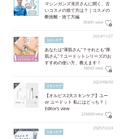
マシンガンズ滝沢さんに聞く、古
いコスメの捨て方は？｜コスメの
断捨離・捨て方編
65891 view
2024/11/27
スキンケア
あなたは“薄肌さん”？それとも“厚
肌さん”？ユードットシリーズのお
すすめの使い方、教えます！
36583 view
2023/08/30
スキンケア
【オルビス2大スキンケア】ユー
or ユードット 私にはどっち？｜
Editor’s view
226609 view
2025/12/24
スキンケア