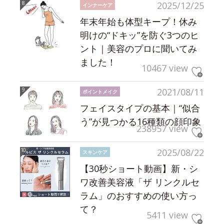
2025/12/25
インナーケア
年末年始も体型キープ！休み
明けの“ドキッ”を防ぐ3つのヒ
ント｜美容のプロに聞いてみ
ました！
10467 view
2021/08/11
ポイントメイク
フェイスタイプの基本｜“似合
う”が見つかる16種類の顔印象
238957 view
2025/08/22
スキンケア
【30秒ショート動画】新・シ
ワ改善美容液「ザ リンクルセ
ラム」のおすすめの使い方っ
て？
5411 view