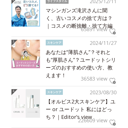
2025/12/11
ライフスタイル
マシンガンズ滝沢さんに聞
く、古いコスメの捨て方は？
｜コスメの断捨離・捨て方編
65891 view
2024/11/27
スキンケア
あなたは“薄肌さん”？それと
も“厚肌さん”？ユードットシリ
ーズのおすすめの使い方、教
えます！
36583 view
2023/08/30
スキンケア
【オルビス2大スキンケア】ユ
ー or ユードット 私にはどっ
ち？｜Editor’s view
226609 view