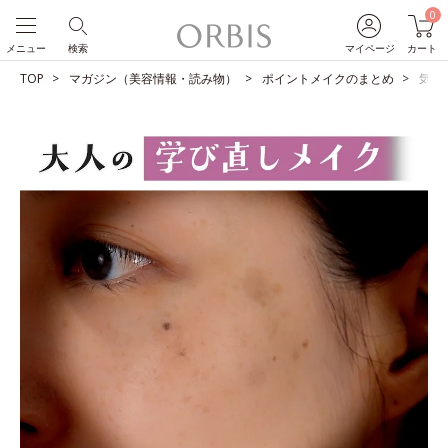
0
メニュー
検索
マイページ
カート
TOP
マガジン（美容情報・読み物）
ポイントメイクのまとめ
気に