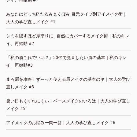
あなたはどっち!? たるみ＆くぼみ 目元タイプ別アイメイク術｜
大人の学び直しメイク #1
シミを隠すほど厚塗りに…自然にカバーするメイク術｜私のキレ
イ、再始動 #2
「私の眉これでいい？」50代で見直したい眉の基本｜私のキレ
イ、再始動#3
まろ眉を攻略！ず～っと使える眉メイクの基本のキ｜大人の学び
直しメイク #3
暑い日もくずれにくい！ベースメイクのいろは｜大人の学び直し
メイク #5
アイメイクのお悩み一問一答｜大人の学び直しメイク #6