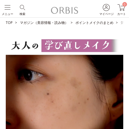
0
メニュー
検索
マイページ
カート
TOP
マガジン（美容情報・読み物）
ポイントメイクのまとめ
気に