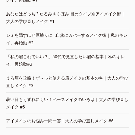
あなたはどっち!? たるみ＆くぼみ 目元タイプ別アイメイク術｜
大人の学び直しメイク #1
シミを隠すほど厚塗りに…自然にカバーするメイク術｜私のキレ
イ、再始動 #2
「私の眉これでいい？」50代で見直したい眉の基本｜私のキレ
イ、再始動#3
まろ眉を攻略！ず～っと使える眉メイクの基本のキ｜大人の学び
直しメイク #3
暑い日もくずれにくい！ベースメイクのいろは｜大人の学び直し
メイク #5
アイメイクのお悩み一問一答｜大人の学び直しメイク #6