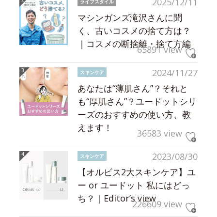
2025/12/11
ライフスタイル
マシンガンズ滝沢さんに聞
く、古いコスメの捨て方は？
｜コスメの断捨離・捨て方編
65891 view
2024/11/27
スキンケア
あなたは“薄肌さん”？それと
も“厚肌さん”？ユードットシリ
ーズのおすすめの使い方、教
えます！
36583 view
2023/08/30
スキンケア
【オルビス2大スキンケア】ユ
ー or ユードット 私にはどっ
ち？｜Editor’s view
226609 view