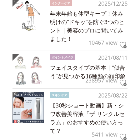
2025/12/25
インナーケア
年末年始も体型キープ！休み
明けの“ドキッ”を防ぐ3つのヒ
ント｜美容のプロに聞いてみ
ました！
10467 view
2021/08/11
ポイントメイク
フェイスタイプの基本｜“似合
う”が見つかる16種類の顔印象
238957 view
2025/08/22
スキンケア
【30秒ショート動画】新・シ
ワ改善美容液「ザ リンクルセ
ラム」のおすすめの使い方っ
て？
5411 view