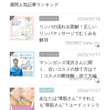
週間人気記事ランキング
2024/03/18
ライフスタイル
リンパの流れを図解！正しい
リンパマッサージでむくみを
解消
1833897 view
2025/12/11
ライフスタイル
マシンガンズ滝沢さんに聞
く、古いコスメの捨て方は？
｜コスメの断捨離・捨て方編
65891 view
2024/11/27
スキンケア
あなたは“薄肌さん”？それと
も“厚肌さん”？ユードットシリ