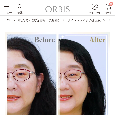
0
メニュー
検索
マイページ
カート
TOP
マガジン（美容情報・読み物）
ポイントメイクのまとめ
「私