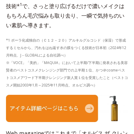
1
技術*
で、さっと塗り広げるだけで濃いメイクは
もちろん毛穴悩みも取り去り、一瞬で気持ちのい
い素肌へ導きます。
*1 ポーラ化成独自の（Ｃ１２－２０）アルキルグルコシド（保湿）で形成
するミセルから、汚れをはね返す水の膜をつくる技術が日本初（2024年12
月時点、J－GLOBALによる自社調べ）
※「VOCE」「美的」「MAQUIA」において上半期/下半期に発表される美容
賢者のベストコスメクレンジング部門での上半期１位、かつ＠cosmeベス
トコスメアワード下半期クレンジング新人賞１位を受賞したこと（ベストコ
スメ開始2003年1月～2025年11月時点、オルビス調べ）
Web magazineではこれまで「オルビス ザ クレン