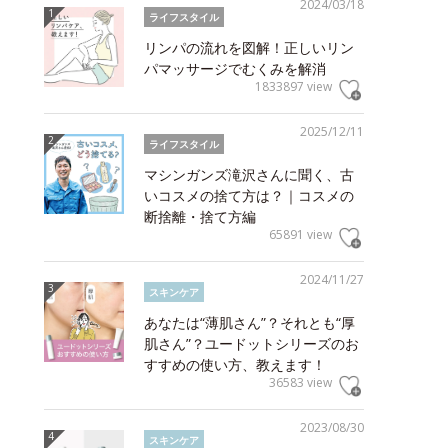
2024/03/18
ライフスタイル
リンパの流れを図解！正しいリン
パマッサージでむくみを解消
1833897 view
2025/12/11
ライフスタイル
マシンガンズ滝沢さんに聞く、古
いコスメの捨て方は？｜コスメの
断捨離・捨て方編
65891 view
2024/11/27
スキンケア
あなたは“薄肌さん”？それとも“厚
肌さん”？ユードットシリーズのお
すすめの使い方、教えます！
36583 view
2023/08/30
スキンケア