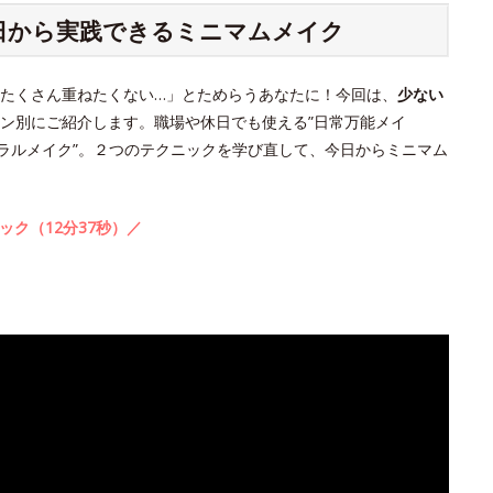
今日から実践できるミニマムメイク
たくさん重ねたくない…」とためらうあなたに！今回は、
少ない
ン別にご紹介します。職場や休日でも使える”日常万能メイ
ュラルメイク”。２つのテクニックを学び直して、今日からミニマム
ック（12分37秒）／
。