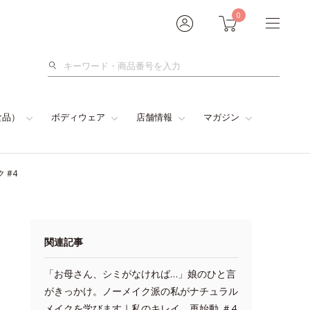
0
検
索
食品）
ボディウェア
店舗情報
マガジン
 #4
関連記事
「お母さん、シミがなければ…」娘のひと言
がきっかけ。ノーメイク派の私がナチュラル
メイクを学びます｜私のキレイ、再始動 ＃4