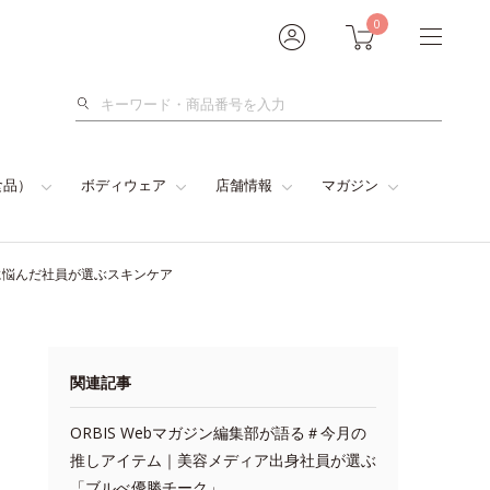
0
検
索
食品）
ボディウェア
店舗情報
マガジン
に悩んだ社員が選ぶスキンケア
関連記事
ORBIS Webマガジン編集部が語る＃今月の
推しアイテム｜美容メディア出身社員が選ぶ
「ブルべ優勝チーク」