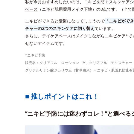
私が今月おすすめしたいのは、ニキビを防ぐスキンケアシ
ベース
（ニキビ肌用薬用メイク下地）の3点です。（全て
ニキビができると憂鬱になってしまうので
「ニキビができ
チャーの2つのスキンケアに切り替え
ています。
さらに、デイケアベースはメイクしながらニキビケア*で
せないアイテムです。
*ニキビ予防
販売名：クリアフル ローション M、クリアフル モイスチャー
グリチルリチン酸ジカリウム（甘草由来）＝ニキビ・肌荒れ防止有
■ 推しポイントはこれ！
”ニキビ予防には迷わずコレ！”と選べる