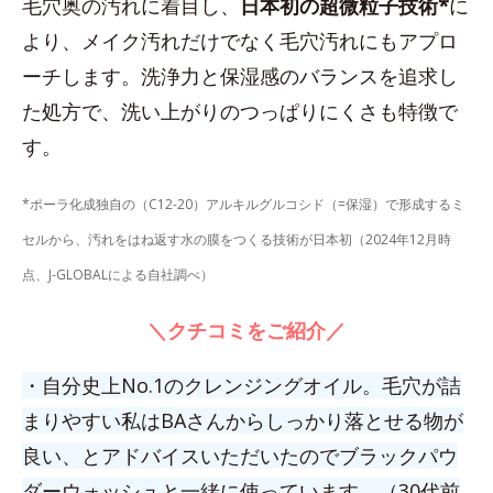
毛穴奥の汚れに着目し、
日本初の超微粒子技術*
に
より、メイク汚れだけでなく毛穴汚れにもアプロ
ーチします。洗浄力と保湿感のバランスを追求し
た処方で、洗い上がりのつっぱりにくさも特徴で
す。
*ポーラ化成独自の（C12-20）アルキルグルコシド（=保湿）で形成するミ
セルから、汚れをはね返す水の膜をつくる技術が日本初（2024年12月時
点、J-GLOBALによる自社調べ）
＼クチコミをご紹介／
・自分史上No.1のクレンジングオイル。毛穴が詰
まりやすい私はBAさんからしっかり落とせる物が
良い、とアドバイスいただいたのでブラックパウ
ダーウォッシュと一緒に使っています。（30代前