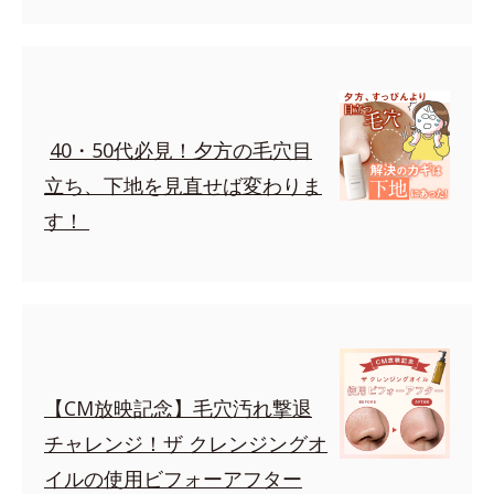
40・50代必見！夕方の毛穴目
立ち、下地を見直せば変わりま
す！
【CM放映記念】毛穴汚れ撃退
チャレンジ！ザ クレンジングオ
イルの使用ビフォーアフター