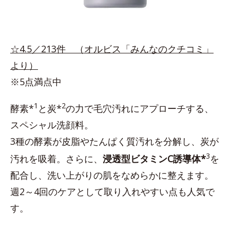
☆4.5／213件 （オルビス「みんなのクチコミ」
より）
※5点満点中
1
2
酵素*
と炭*
の力で毛穴汚れにアプローチする、
スペシャル洗顔料。
3種の酵素が皮脂やたんぱく質汚れを分解し、炭が
3
汚れを吸着。さらに、
浸透型ビタミンC誘導体*
を
配合し、洗い上がりの肌をなめらかに整えます。
週2～4回のケアとして取り入れやすい点も人気で
す。