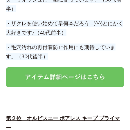
半）
・ザクレを使い始めて早何本だろう…(^^)とにかく
大好きです♪（40代前半）
・毛穴汚れの再付着防止作用にも期待していま
す。（30代後半）
第２位 オルビスユー ポアレス キープ プライマ
ー