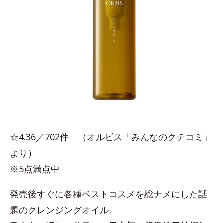
☆4.36／702件 （オルビス「みんなのクチコミ」
より）
※5点満点中
発売後すぐに各種ベストコスメを総ナメにした話
題のクレンジングオイル。