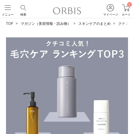
0
メニュー
検索
マイページ
カート
TOP
マガジン（美容情報・読み物）
スキンケアのまとめ
クチコミ