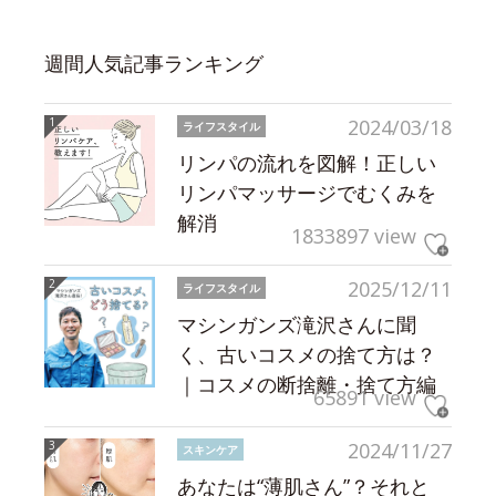
週間人気記事ランキング
2024/03/18
ライフスタイル
リンパの流れを図解！正しい
リンパマッサージでむくみを
解消
1833897 view
2025/12/11
ライフスタイル
マシンガンズ滝沢さんに聞
く、古いコスメの捨て方は？
｜コスメの断捨離・捨て方編
65891 view
2024/11/27
スキンケア
あなたは“薄肌さん”？それと