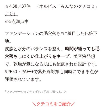
☆4.38／37件 （オルビス「みんなのクチコミ」
より）
※5点満点中
ファンデーションの毛穴落ち*に着目した化粧下
地。
皮脂と水分のバランスを整え、
時間が経っても毛
穴落ちしにくい仕上がりをキープ
。美容液発想
で、乾燥が気になる肌にも配慮された設計です。
SPF50・PA+++で紫外線対策も同時にできる点が
評価されています。
*ファンデーションがくずれて毛穴に落ちること
＼クチコミをご紹介／