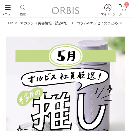
0
メニュー
検索
マイページ
カート
TOP
マガジン（美容情報・読み物）
コラム&エッセイのまとめ
O