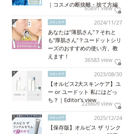
｜コスメの断捨離・捨て方編
65891 view
2024/11/27
スキンケア
あなたは“薄肌さん”？それと
も“厚肌さん”？ユードットシリ
ーズのおすすめの使い方、教
えます！
36583 view
2023/08/30
スキンケア
【オルビス2大スキンケア】ユ
ー or ユードット 私にはどっ
ち？｜Editor’s view
226609 view
2025/12/24
スキンケア
【保存版】オルビス ザ リンク