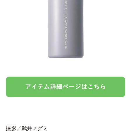
撮影／武井メグミ