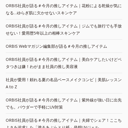
ORBIS社員が語る＃今月の推しアイテム｜花粉による乾燥が気に
なる…ゆらぎ肌に欠かせないスキンケア
ORBIS社員が語る＃今月の推しアイテム｜ジムでも旅行でも手放
せない！愛用歴5年以上の相棒スキンケア
ORBIS Webマガジン編集部が語る＃今月の推しアイテム
ORBIS社員が語る＃今月の推しアイテム｜美白ケアしたいけどベ
タつきは嫌！わがまま社員の推し美容液
社員が愛用！頼れる夏の名品ベースメイクコンビ｜美肌レッスン
A to Z
ORBIS社員が語る＃今月の推しアイテム｜紫外線が強い日に出先
でも。パウダーで手軽にUV対策
ORBIS社員が語る＃今月の推しアイテム｜夫婦でシェア！ここち
よさを追求した「塗るあぶらとり紙」発想UVジェル