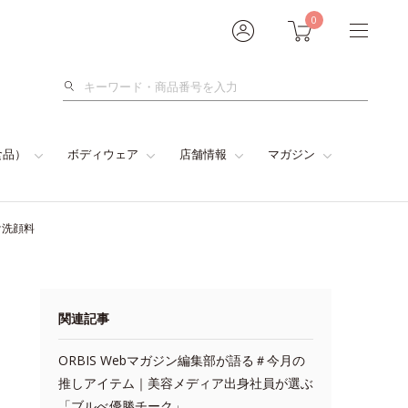
0
検
索
食品）
ボディウェア
店舗情報
マガジン
け洗顔料
関連記事
ORBIS Webマガジン編集部が語る＃今月の
推しアイテム｜美容メディア出身社員が選ぶ
「ブルべ優勝チーク」