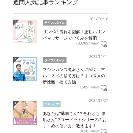
週間人気記事ランキング
2024/03/18
ライフスタイル
リンパの流れを図解！正しいリン
パマッサージでむくみを解消
1833897 view
2025/12/11
ライフスタイル
マシンガンズ滝沢さんに聞く、古
いコスメの捨て方は？｜コスメの
断捨離・捨て方編
65891 view
2024/11/27
スキンケア
あなたは“薄肌さん”？それとも“厚
肌さん”？ユードットシリーズのお
すすめの使い方、教えます！
36583 view