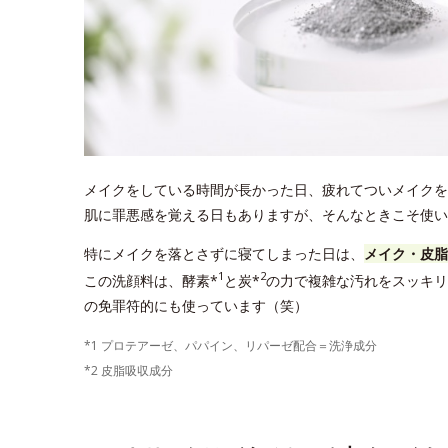
メイクをしている時間が長かった日、疲れてついメイクを
肌に罪悪感を覚える日もありますが、そんなときこそ使いた
特にメイクを落とさずに寝てしまった日は、
メイク・皮脂
1
2
この洗顔料は、酵素*
と炭*
の力で複雑な汚れをスッキリ
の免罪符的にも使っています（笑）
*1 プロテアーゼ、パパイン、リパーゼ配合＝洗浄成分
*2 皮脂吸収成分