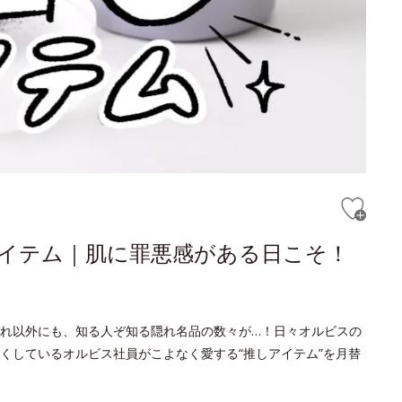
しアイテム｜肌に罪悪感がある日こそ！
れ以外にも、知る人ぞ知る隠れ名品の数々が…！日々オルビスの
くしているオルビス社員がこよなく愛する“推しアイテム”を月替