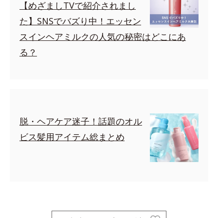
【めざましTVで紹介されまし
た】SNSでバズり中！エッセン
スインヘアミルクの人気の秘密はどこにあ
る？
脱・ヘアケア迷子！話題のオル
ビス髪用アイテム総まとめ