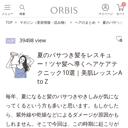
0
メニュー
検索
マイページ
カート
TOP
マガジン（美容情報・読み物）
ヘアのまとめ
夏のパサつき髪を
39498 view
ヘア
夏のパサつき髪をレスキュ
ー！ツヤ髪へ導くヘアケアテ
クニック10選｜美肌レッスンA
to Z
毎年、夏になると髪のパサつきやきしみが気にな
ってくるという方も多いと思います。もしかした
ら、紫外線や乾燥などによるダメージが原因かも
しれません。そこで今回は、この時期に起こりが