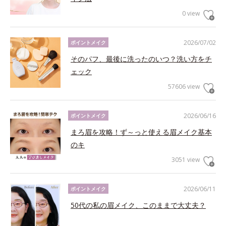
0 view
2026/07/02
ポイントメイク
そのパフ、最後に洗ったのいつ？洗い方をチ
ェック
57606 view
2026/06/16
ポイントメイク
まろ眉を攻略！ず～っと使える眉メイク基本
のキ
3051 view
2026/06/11
ポイントメイク
50代の私の眉メイク、このままで大丈夫？