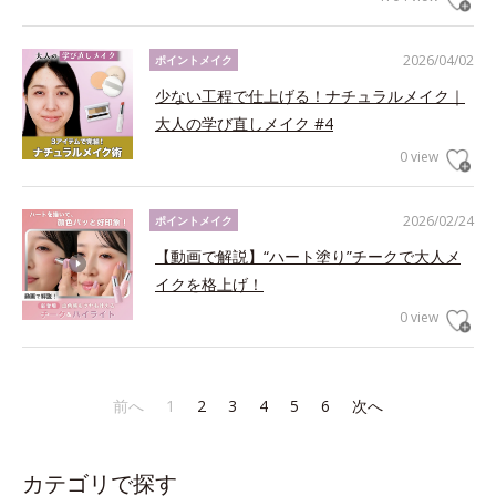
2026/04/02
ポイントメイク
少ない工程で仕上げる！ナチュラルメイク｜
大人の学び直しメイク #4
0 view
2026/02/24
ポイントメイク
【動画で解説】“ハート塗り”チークで大人メ
イクを格上げ！
0 view
前へ
1
2
3
4
5
6
次へ
カテゴリで探す