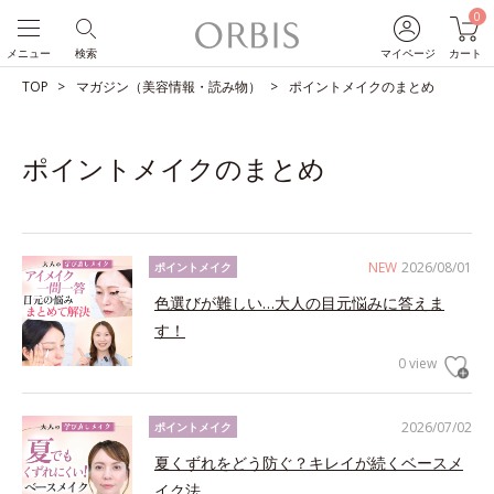
0
メニュー
検索
マイページ
カート
TOP
マガジン（美容情報・読み物）
ポイントメイクのまとめ
ポイントメイクのまとめ
NEW
2026/08/01
ポイントメイク
色選びが難しい…大人の目元悩みに答えま
す！
0 view
2026/07/02
ポイントメイク
夏くずれをどう防ぐ？キレイが続くベースメ
イク法