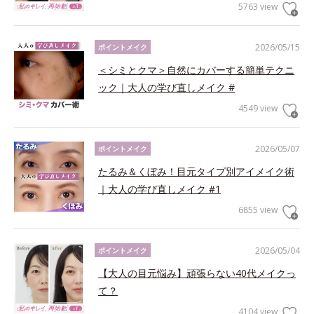
5763 view
2026/05/15
ポイントメイク
＜シミとクマ＞自然にカバーする簡単テクニ
ック｜大人の学び直しメイク #
4549 view
2026/05/07
ポイントメイク
たるみ＆くぼみ！目元タイプ別アイメイク術
｜大人の学び直しメイク #1
6855 view
2026/05/04
ポイントメイク
【大人の目元悩み】頑張らない40代メイクっ
て？
4104 view