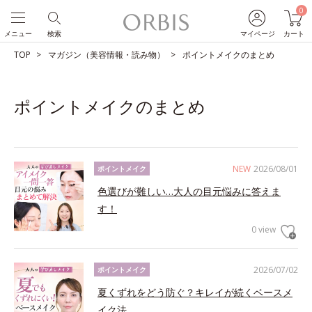
0
メニュー
検索
マイページ
カート
TOP
マガジン（美容情報・読み物）
ポイントメイクのまとめ
ポイントメイクのまとめ
NEW
2026/08/01
ポイントメイク
色選びが難しい…大人の目元悩みに答えま
す！
0 view
2026/07/02
ポイントメイク
夏くずれをどう防ぐ？キレイが続くベースメ
イク法