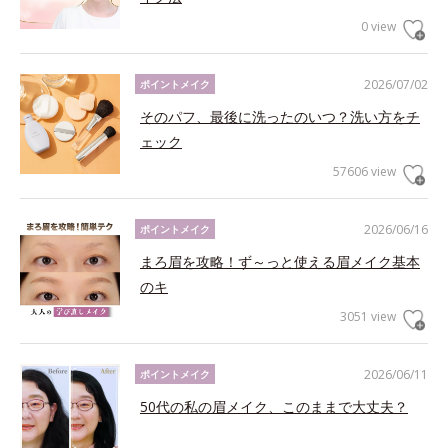
0 view
2026/07/02
ポイントメイク
そのパフ、最後に洗ったのいつ？洗い方をチ
ェック
57606 view
2026/06/16
ポイントメイク
まろ眉を攻略！ず～っと使える眉メイク基本
のキ
3051 view
2026/06/11
ポイントメイク
50代の私の眉メイク、このままで大丈夫？