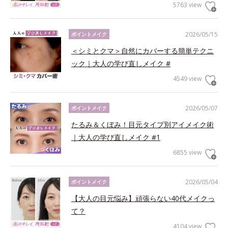
5763 view
2026/05/15
ポイントメイク
＜シミとクマ＞自然にカバーする簡単テクニ
ック｜大人の学び直しメイク #
4549 view
2026/05/07
ポイントメイク
たるみ＆くぼみ！目元タイプ別アイメイク術
｜大人の学び直しメイク #1
6855 view
2026/05/04
ポイントメイク
【大人の目元悩み】頑張らない40代メイクっ
て？
4104 view