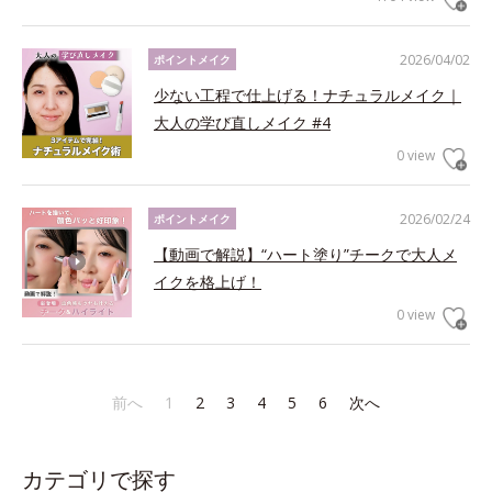
2026/04/02
ポイントメイク
少ない工程で仕上げる！ナチュラルメイク｜
大人の学び直しメイク #4
0 view
2026/02/24
ポイントメイク
【動画で解説】“ハート塗り”チークで大人メ
イクを格上げ！
0 view
前へ
1
2
3
4
5
6
次へ
カテゴリで探す