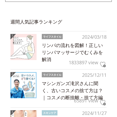
週間人気記事ランキング
2024/03/18
ライフスタイル
リンパの流れを図解！正しい
リンパマッサージでむくみを
解消
1833897 view
2025/12/11
ライフスタイル
マシンガンズ滝沢さんに聞
く、古いコスメの捨て方は？
｜コスメの断捨離・捨て方編
65891 view
2024/11/27
スキンケア