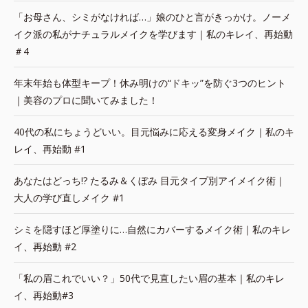
「お母さん、シミがなければ…」娘のひと言がきっかけ。ノーメ
イク派の私がナチュラルメイクを学びます｜私のキレイ、再始動
＃4
年末年始も体型キープ！休み明けの“ドキッ”を防ぐ3つのヒント
｜美容のプロに聞いてみました！
40代の私にちょうどいい。目元悩みに応える変身メイク｜私のキ
レイ、再始動 #1
あなたはどっち!? たるみ＆くぼみ 目元タイプ別アイメイク術｜
大人の学び直しメイク #1
シミを隠すほど厚塗りに…自然にカバーするメイク術｜私のキレ
イ、再始動 #2
「私の眉これでいい？」50代で見直したい眉の基本｜私のキレ
イ、再始動#3