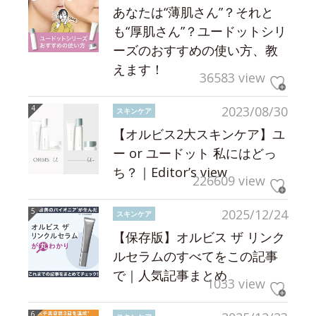
あなたは“薄肌さん”？それと
も“厚肌さん”？ユードットシリ
ーズのおすすめの使い方、教
えます！
36583 view
2023/08/30
スキンケア
【オルビス2大スキンケア】ユ
ー or ユードット 私にはどっ
ち？｜Editor’s view
226609 view
2025/12/24
スキンケア
【保存版】オルビス ザ リンク
ルセラムのすべてをこの記事
で｜人気記事まとめ
1033 view