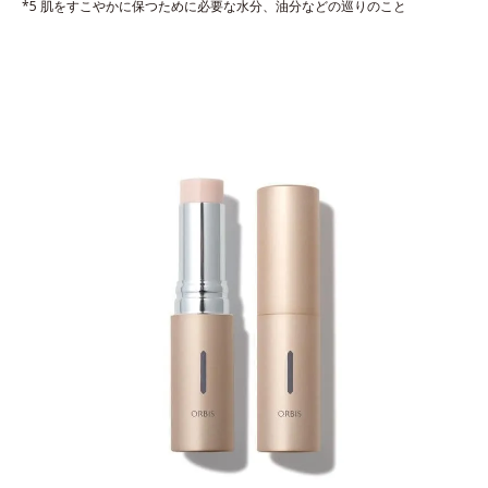
*5 肌をすこやかに保つために必要な水分、油分などの巡りのこと