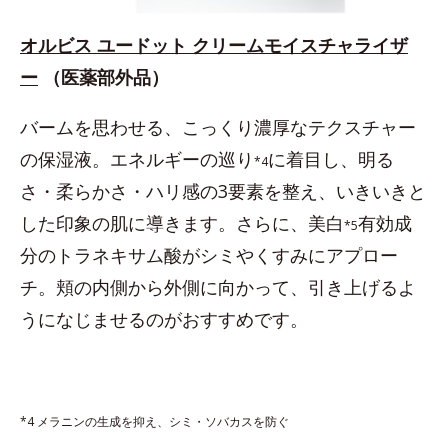
オルビス ユードット クリームモイスチャライザ
ー
（医薬部外品）
バームを思わせる、こっくり濃厚なテクスチャー
の保湿液。エネルギーの巡り
に着目し、明る
*4
さ・柔らかさ・ハリ感の3要素を整え、いきいきと
した印象の肌に導きます。さらに、美白
有効成
*5
分のトラネキサム酸がシミやくすみにアプロー
チ。頬の内側から外側に向かって、引き上げるよ
うになじませるのがおすすめです。
*4 メラニンの生成を抑え、シミ・ソバカスを防ぐ