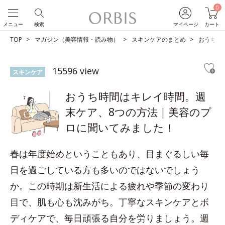
0
メニュー
検索
マイページ
カート
TOP
マガジン（美容情報・読み物）
スキンケアのまとめ
おうち時
15596 view
スキンケア
おうち時間はキレイ時間。週
末ケア、8つの方法｜美容のプ
ロに聞いてみました！
春は年度始めということもあり、目まぐるしい毎
日を過ごしている方も多いのではないでしょう
か。この時期は新生活による疲れや季節の変わり
目で、肌も心も沈みがち。丁寧なスキンケアとボ
ディケアで、毎日頑張る自分を労りましょう。週