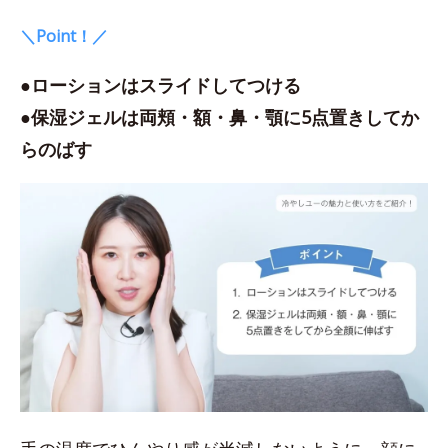
＼Point！／
●ローションはスライドしてつける
●保湿ジェルは両頬・額・鼻・顎に5点置きしてか
らのばす