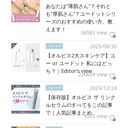
あなたは“薄肌さん”？それと
も“厚肌さん”？ユードットシリ
ーズのおすすめの使い方、教
えます！
36583 view
2023/08/30
スキンケア
【オルビス2大スキンケア】ユ
ー or ユードット 私にはどっ
ち？｜Editor’s view
226609 view
2025/12/24
スキンケア
【保存版】オルビス ザ リンク
ルセラムのすべてをこの記事
で｜人気記事まとめ
1033 view