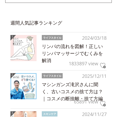
週間人気記事ランキング
2024/03/18
ライフスタイル
リンパの流れを図解！正しい
リンパマッサージでむくみを
解消
1833897 view
2025/12/11
ライフスタイル
マシンガンズ滝沢さんに聞
く、古いコスメの捨て方は？
｜コスメの断捨離・捨て方編
65891 view
2024/11/27
スキンケア