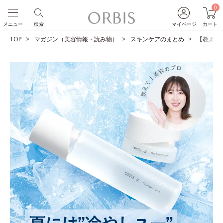
0
メニュー
検索
マイページ
カート
TOP
マガジン（美容情報・読み物）
スキンケアのまとめ
【教えて