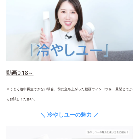
動画0:18～
※うまく途中再生できない場合、前に立ち上がった動画ウィンドウを一旦閉じてか
らお試しください。
＼ 冷やしユーの魅力 ／