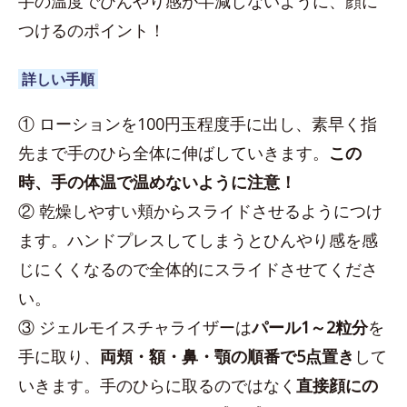
手の温度でひんやり感が半減しないように、顔に
つけるのポイント！
詳しい手順
① ローションを100円玉程度手に出し、素早く指
先まで手のひら全体に伸ばしていきます。
この
時、手の体温で温めないように注意！
② 乾燥しやすい頬からスライドさせるようにつけ
ます。ハンドプレスしてしまうとひんやり感を感
じにくくなるので全体的にスライドさせてくださ
い。
③ ジェルモイスチャライザーは
パール1～2粒分
を
手に取り、
両頬・額・鼻・顎の順番で5点置き
して
いきます。手のひらに取るのではなく
直接顔にの